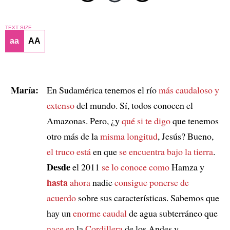
TEXT SIZE
aa
AA
María:
En Sudamérica tenemos el río
más caudaloso y
extenso
del mundo. Sí, todos conocen el
Amazonas. Pero, ¿y
qué si te digo
que tenemos
otro más de la
misma longitud
, Jesús? Bueno,
el truco está
en que
se encuentra bajo la tierra
.
Desde
el 2011
se lo conoce como
Hamza y
hasta
ahora
nadie
consigue ponerse de
acuerdo
sobre sus características. Sabemos que
hay un
enorme caudal
de agua subterráneo que
nace en
la
Cordillera
de los Andes y