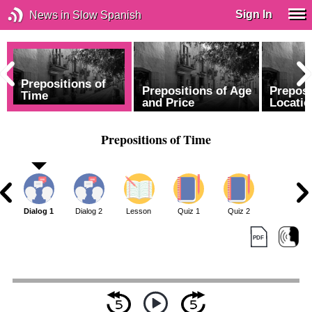
Sign In
News in Slow Spanish
Prepositions of
Prepositions of Age
Preposi
Time
and Price
Locatio
Prepositions of Time
Dialog 1
Dialog 2
Lesson
Quiz 1
Quiz 2