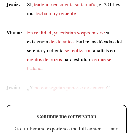
Jesús:
Sí,
teniendo en cuenta su tamaño
, el 2011 es
una
fecha muy reciente
.
María:
En realidad
,
ya existían sospechas de
su
Entre
existencia
desde antes
.
las décadas del
setenta y ochenta
se realizaron
análisis en
cientos de pozos
para estudiar
de qué se
trataba
.
Jesús:
¿Y
no conseguían ponerse de acuerdo
?
Continue the conversation
Go further and experience the full content — and