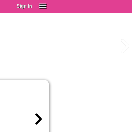
Sign In
SIGN IN
Spanish (Spain)
Spanish (Latino)
SUBSCRIBE
EDUCATIONAL LICENSES
GIFT CARDS
OTHER LANGUAGES
ABOUT US
ADJUST COLORS