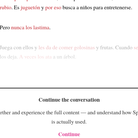
rubio
. Es
juguetón
y
por eso
busca a niños para entretenerse.
Pero
nunca los lastima
.
Juega con ellos y
les da de comer golosinas
y frutas. Cuando
s
los deja.
A veces los ata
a un árbol.
Continue the conversation
rther and experience the full content — and understand how S
is actually used.
Continue