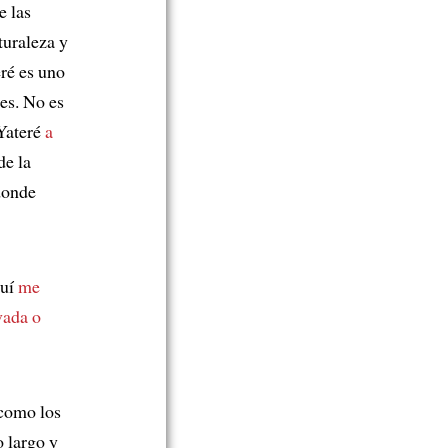
e las
turaleza y
eré es uno
es. No es
 Yateré
a
de la
onde
quí
me
vada o
como los
o largo y