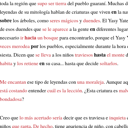
toda la región que
supo ser tierra
del pueblo guaraní. Muchas d
en
leyendas de su mitología hablan de criaturas que viven
la na
sobre
los árboles, como
seres mágicos
y
duendes
. El Yasy Yat
en
de esos duendes que
se le aparece
a la gente
diferentes lugar
hacia
necesario
ir
un bosque
para encontrarlo, porque el Yasy
por
veces merodea
los pueblos, especialmente durante la hora 
hasta
siesta. Dicen que
se lleva
a los niños
traviesos
el monte
d
en
habita
y
los retiene
su casa... hasta que decide
soltarlos
.
Me encantan
ese tipo de leyendas con
una moraleja
. Aunque a
está costando
entender
cuál es la lección
. ¿Esta criatura es
mal
bondadosa
?
Creo que
lo más acertado sería
decir que es traviesa e
inquieta
niños
que rapta
.
De hecho
, tiene apariencia de niño, con cabell