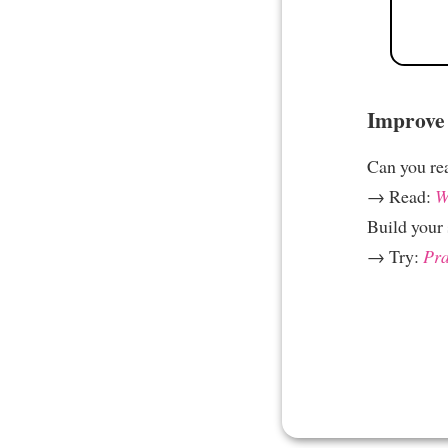
Improve 
Can you re
→ Read:
W
Build your 
→ Try:
Pra