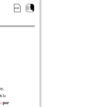
ay,
n
la
por
o