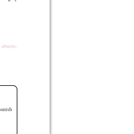
e aburre
,
panish