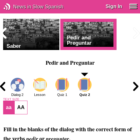
Sign In
News in Slow Spanish
Pedir and
Preguntar
Saber
Pedir and Preguntar
1
Dialog 2
Lesson
Quiz 1
Quiz 2
TEXT SIZE
aa
AA
Fill in the blanks of the dialog with the correct form of
the verbs
or
.
pedir
preguntar