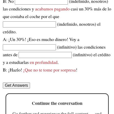
B: No
(indefinido, nosotros)
las condiciones y
acabamos pagando
casi un 30% más de lo
que costaba el coche por el que
(indefinido, nosotros) el
crédito.
A: ¡Un 30%! ¡Eso es mucho dinero! Voy a
(infinitivo) las condiciones
antes de
(infinitivo) el crédito
y a estudiarlas
en profundidad
.
B: ¡Hazlo!
¡Que no te tome por sorpresa
!
Continue the conversation
Go further and experience the full content — and