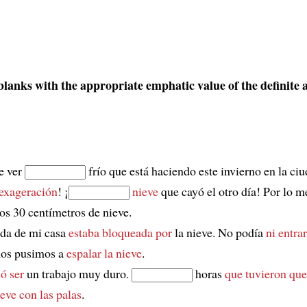
 blanks with the appropriate emphatic value of the definite a
e ver
frío que está haciendo este invierno en la ci
exageración
! ¡
nieve
que cayó el otro día! Por lo 
s 30 centímetros de nieve.
ada de mi casa
estaba bloqueada por
la nieve. No podía
ni entrar
nos pusimos a
espalar la nieve
.
ó ser
un trabajo muy duro.
horas
que tuvieron que
eve con las palas
.