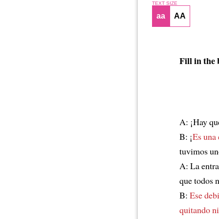
TEXT SIZE
aa
AA
Fill in the
A: ¡Hay qu
B: ¡
Es una 
tuvimos uno
A: La entr
que todos 
B:
Ese debi
quitando ni