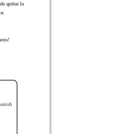
de quitar la
or.
hora!
panish