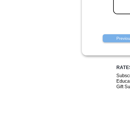
Previo
RATE
Subscr
Educat
Gift S