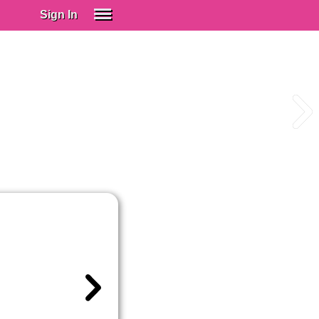
Sign In
SIGN IN
Spanish (Spain)
Spanish (Latino)
SUBSCRIBE
EDUCATIONAL LICENSES
GIFT CARDS
OTHER LANGUAGES
ABOUT US
ADJUST COLORS