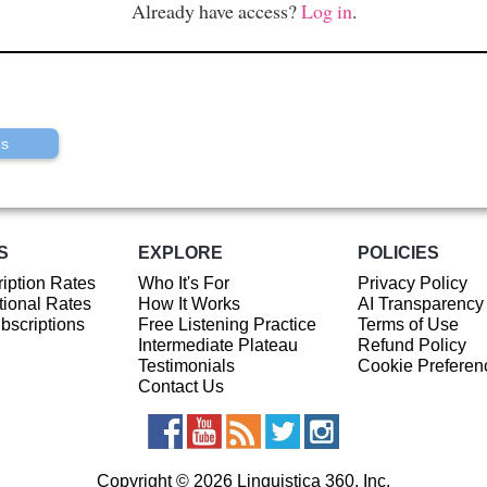
Already have access?
Log in
.
us
S
EXPLORE
POLICIES
iption Rates
Who It's For
Privacy Policy
ional Rates
How It Works
AI Transparency
ubscriptions
Free Listening Practice
Terms of Use
Intermediate Plateau
Refund Policy
Testimonials
Cookie Preferen
Contact Us
Copyright © 2026 Linguistica 360, Inc.