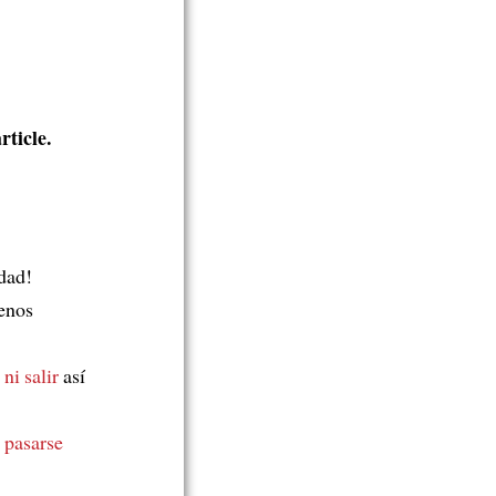
rticle.
udad!
menos
 ni salir
así
 pasarse