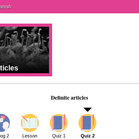
anish
ticles
Definite articles
log 2
Lesson
Quiz 1
Quiz 2