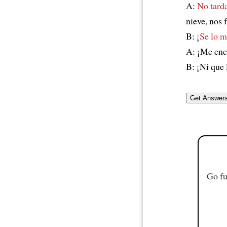
A:
No tard
nieve, nos
B: ¡
Se lo m
A: ¡Me enc
B: ¡Ni que 
Go fu