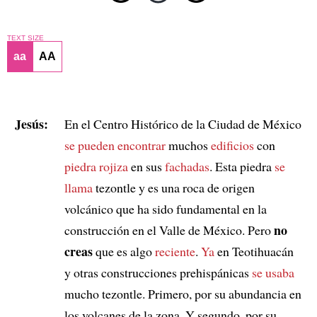
TEXT SIZE
aa
AA
Jesús:
En el Centro Histórico de la Ciudad de México
se pueden encontrar
muchos
edificios
con
piedra rojiza
en sus
fachadas
. Esta piedra
se
llama
tezontle y es una roca de origen
volcánico que ha sido fundamental en la
no
construcción en el Valle de México. Pero
creas
que es algo
reciente
.
Ya
en Teotihuacán
y otras construcciones prehispánicas
se usaba
mucho tezontle. Primero, por su abundancia en
los volcanes de la zona. Y segundo, por su