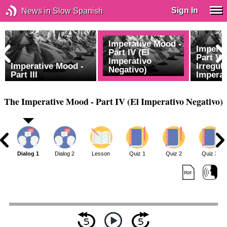
Sign In
News in Slow Spanish
Imperative Mood -
Imperat
Part IV (El
Part V 
Imperativo
Imperative Mood -
Irregul
Negativo)
Part III
Imperat
The Imperative Mood - Part IV (El Imperativo Negativo)
Dialog 1
Dialog 2
Lesson
Quiz 1
Quiz 2
Quiz 3