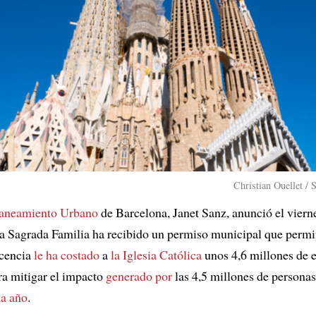
Christian Ouellet / 
aneamiento Urbano
de Barcelona, Janet Sanz, anunció el viern
la Sagrada Familia ha recibido un permiso municipal que permi
icencia
le ha costado
a
la Iglesia Católica
unos 4,6 millones de e
ara mitigar el impacto
generado por
las 4,5 millones de personas
a año
.