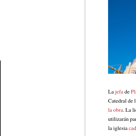
Article
La
jefa
de
Pl
Catedral de 
la obra
. La l
utilizarán p
la iglesia
cad