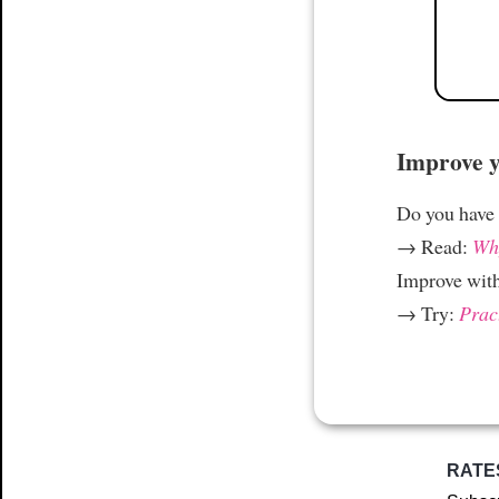
Improve yo
Do you have
→ Read:
Why
Improve wit
→ Try:
Prac
RATE