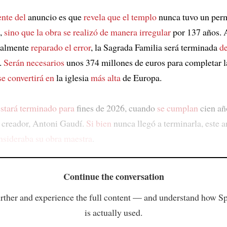
nte del
anuncio es que
revela que el templo
nunca tuvo un per
n,
sino que
la obra se realizó
de manera irregular
por 137 años. 
nalmente
reparado el error
, la Sagrada Familia será terminada
de
.
Serán necesarios
unos 374 millones de euros para completar l
se convertirá en
la iglesia
más alta
de Europa.
estará terminado para
fines de 2026, cuando
se cumplan
cien añ
 creador, Antoni Gaudí.
Si bien
nunca llegó a terminarla, este a
nsideraba
su obra maestra
.
Continue the conversation
rther and experience the full content — and understand how S
is actually used.