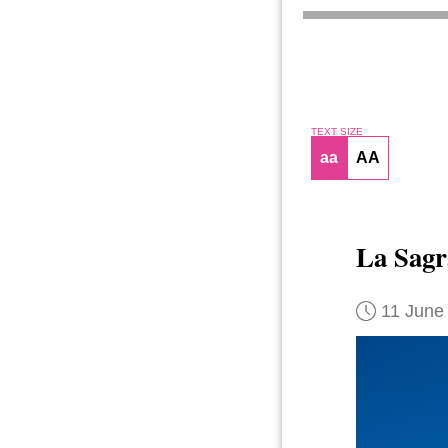
TEXT SIZE
aa
AA
La Sagr
11 June