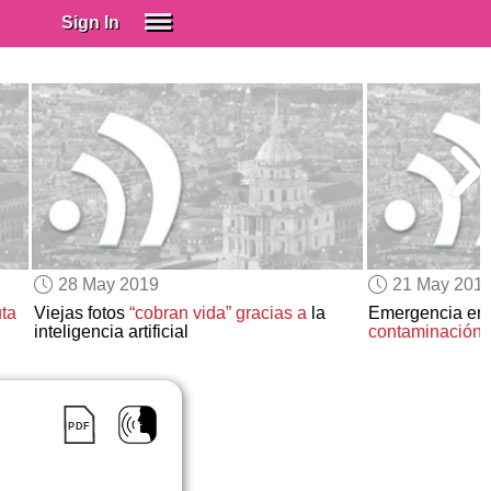
Sign In
SIGN IN
Spanish (Spain)
Spanish (Latino)
SUBSCRIBE
EDUCATIONAL LICENSES
GIFT CARDS
28 May 2019
21 May 201
OTHER LANGUAGES
uta
Viejas fotos
“cobran vida”
gracias a
la
Emergencia en 
inteligencia artificial
contaminación
d
ABOUT US
ADJUST COLORS