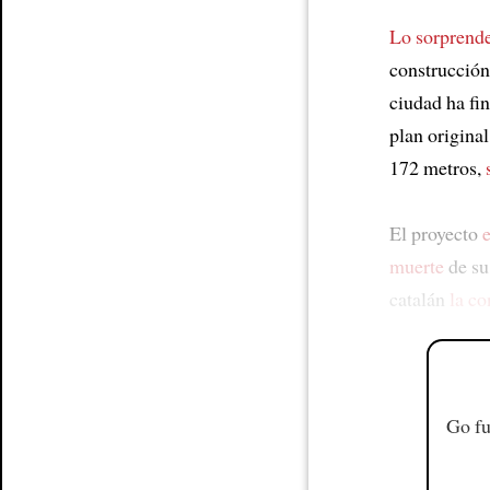
Lo sorprende
construcció
ciudad ha fi
plan original
172 metros,
El proyecto
muerte
de su
catalán
la co
Go fu