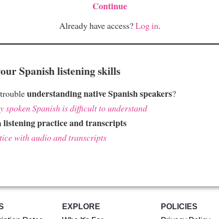
Continue
Already have access?
Log in
.
ur Spanish listening skills
understanding native Spanish speakers
 trouble
?
 spoken Spanish is difficult to understand
listening practice and transcripts
h
tice with audio and transcripts
S
EXPLORE
POLICIES