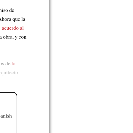
miso de
Ahora que la
 acuerdo al
a obra, y con
os de
la
rquitecto
panish