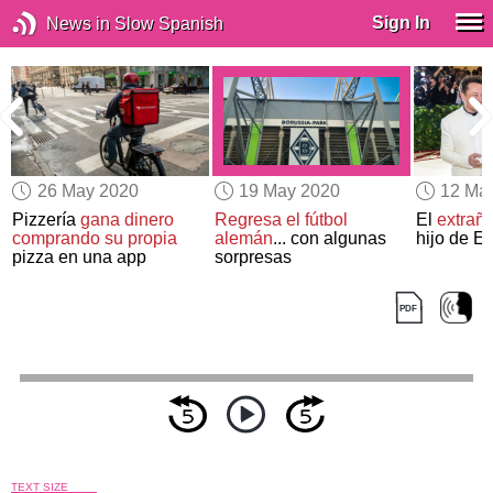
Sign In
News in Slow Spanish
26 May 2020
19 May 2020
12 Ma
Pizzería
gana dinero
Regresa el fútbol
El
extrañ
comprando su propia
alemán
... con algunas
hijo de E
pizza en una app
sorpresas
TEXT SIZE