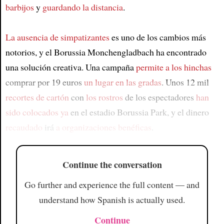
barbijos
y
guardando la distancia
.
La ausencia de simpatizantes
es uno de los cambios más
notorios, y el Borussia Monchengladbach ha encontrado
una solución creativa. Una campaña
permite a los hinchas
comprar por 19 euros
un lugar en las gradas
. Unos 12 mil
recortes de cartón
con
los rostros
de los espectadores
han
sido colocados ya
en el estadio Borussia Park, y el dinero
recaudado
irá
a organizaciones benéficas
.
Continue the conversation
Go further and experience the full content — and
understand how Spanish is actually used.
Continue