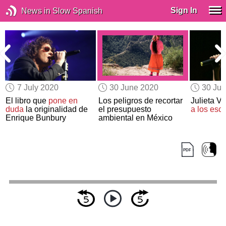
Sign In
News in Slow Spanish
7 July 2020
30 June 2020
30 Ju
El libro que
pone en
Los peligros de recortar
Julieta 
duda
la originalidad de
el presupuesto
a los esc
Enrique Bunbury
ambiental en México