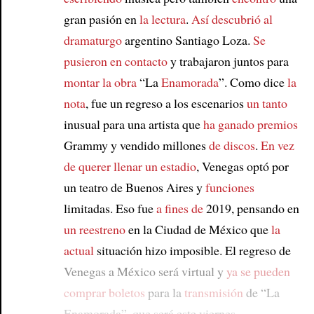
Article
gran pasión en
la lectura
.
Así descubrió al
dramaturgo
argentino Santiago Loza.
Se
pusieron en contacto
y trabajaron juntos para
montar la obra
“La
Enamorada
”. Como dice
la
nota
, fue un regreso a los escenarios
un tanto
inusual para una artista que
ha ganado premios
Grammy y vendido millones
de discos
.
En vez
de
querer llenar un estadio
, Venegas optó por
un teatro de Buenos Aires y
funciones
limitadas. Eso fue
a fines de
2019, pensando en
un reestreno
en la Ciudad de México que
la
actual
situación hizo imposible. El regreso de
Venegas a México será virtual y
ya se pueden
comprar boletos
para la
transmisión
de “La
Enamorada”, que será este viernes.