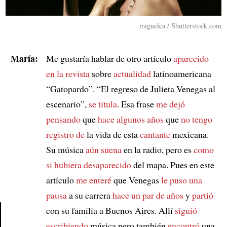
miguelca / Shutterstock.com
María:
Me gustaría hablar de otro artículo
aparecido
en la revista
sobre
actualidad
latinoamericana
“Gatopardo”. “El regreso de Julieta Venegas al
escenario”,
se titula
. Esa frase
me dejó
pensando
que
hace algunos años
que
no tengo
registro de
la vida de esta
cantante
mexicana.
Su música
aún suena
en la radio, pero es
como
si hubiera desaparecido
del mapa. Pues en este
artículo
me enteré
que Venegas
le puso una
pausa
a su carrera
hace un par de años
y
partió
con su familia a Buenos Aires. Allí
siguió
escribiendo
música pero también
encontró
una