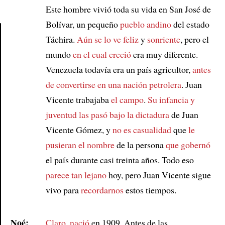
Este hombre vivió toda su vida en San José de
Bolívar, un pequeño
pueblo andino
del estado
Táchira.
Aún se lo ve feliz
y
sonriente
, pero el
mundo
en el cual creció
era muy diferente.
Article
Venezuela todavía era un país agricultor,
antes
de convertirse en
una nación petrolera
. Juan
Vicente trabajaba
el campo
.
Su infancia y
juventud
las pasó bajo la dictadura
de Juan
Vicente Gómez, y
no es casualidad
que
le
pusieran el nombre
de la persona
que gobernó
el país durante casi treinta años. Todo eso
parece tan lejano
hoy, pero Juan Vicente sigue
vivo para
recordarnos
estos tiempos.
Noé:
Claro
,
nació
en 1909. Antes de las