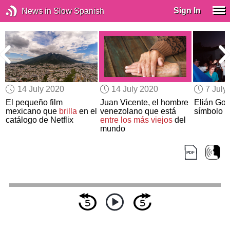
Sign In
News in Slow Spanish
14 July 2020
14 July 2020
7 July
El pequeño film
Juan Vicente, el hombre
Elián Gon
mexicano que
brilla
en el
venezolano que está
símbolo 
catálogo de Netflix
entre los más viejos
del
mundo