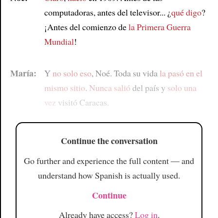
computadoras, antes del televisor... ¿
qué digo
?
¡Antes del comienzo de
la Primera Guerra
Mundial
!
María:
Y
no solo eso
, Noé. Toda su vida
la pasó en el
mismo sitio
.
Nunca salió
del país y
solo una
vez
visitó Caracas.
Continue the conversation
Go further and experience the full content — and
understand how Spanish is actually used.
Continue
Already have access?
Log in
.