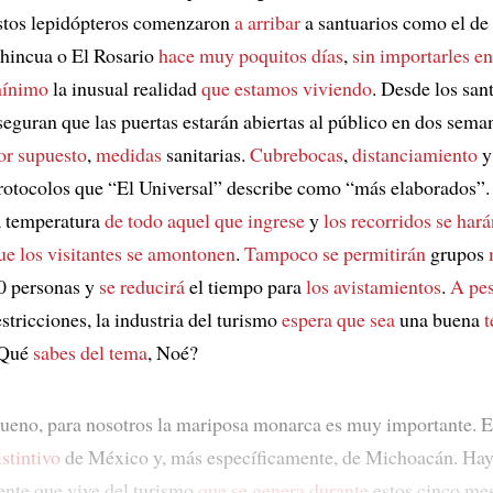
stos lepidópteros comenzaron
a arribar
a santuarios como el de 
hincua o El Rosario
hace muy poquitos días
,
sin importarles e
ínimo
la inusual realidad
que estamos viviendo
. Desde los san
seguran que las puertas estarán abiertas al público en dos sema
or supuesto
,
medidas
sanitarias.
Cubrebocas
,
distanciamiento
y
rotocolos que “El Universal” describe como “más elaborados”
a temperatura
de todo aquel que ingrese
y
los recorridos
se hará
ue los visitantes se amontonen
.
Tampoco se permitirán
grupos
0 personas y
se reducirá
el tiempo para
los avistamientos
.
A pes
estricciones, la industria del turismo
espera que sea
una buena
Qué
sabes del tema
, Noé?
ueno, para nosotros la mariposa monarca es muy importante. 
istintivo
de México y, más específicamente, de Michoacán. Ha
ente que vive del turismo
que se genera durante
estos cinco mes