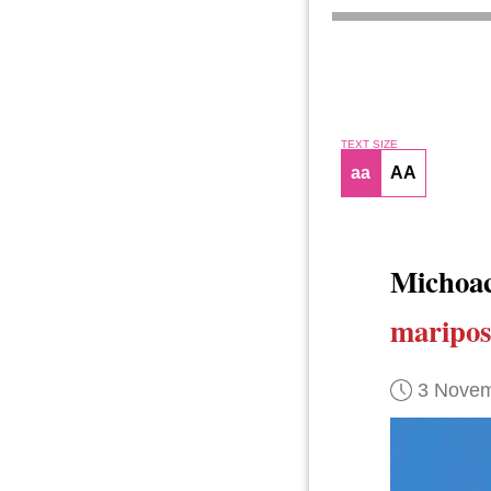
TEXT SIZE
aa
AA
Michoa
maripos
3 Novem