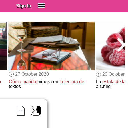
Sign In
SIGN IN
Spanish (Spain)
Spanish (Latino)
SUBSCRIBE
EDUCATIONAL LICENSES
GIFT CARDS
27 October 2020
20 October 
OTHER LANGUAGES
o
Cómo maridar
vinos con
la lectura de
La
estafa de la
textos
a Chile
ABOUT US
ADJUST COLORS