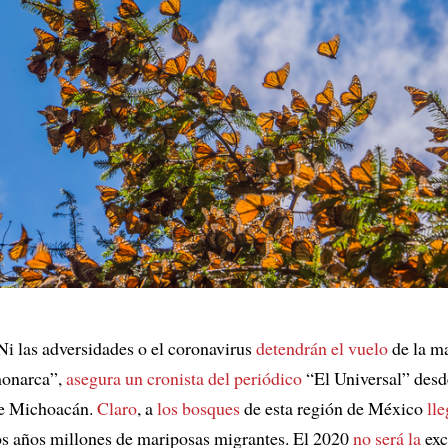
Ni las adversidades o el coronavirus
detendrán el vuelo
de la m
onarca”,
asegura
un cronista del periódico
“El Universal” desd
e Michoacán.
Claro
, a
los bosques
de esta región de México
ll
os años millones de mariposas migrantes. El 2020
no será la
exc