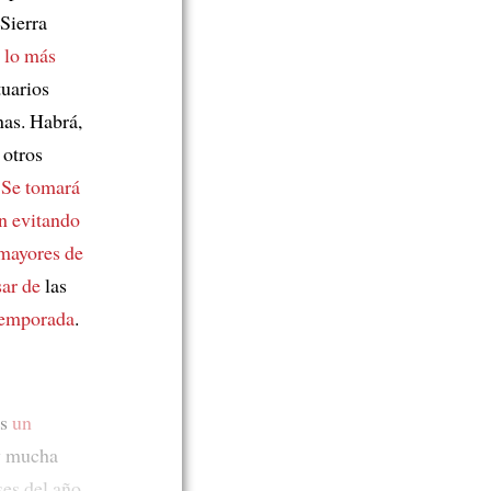
Sierra
n lo más
tuarios
nas. Habrá,
 otros
.
Se tomará
n evitando
mayores de
ar de
las
temporada
.
Es
un
y mucha
es del año.