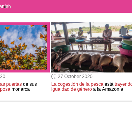
anish
020
27 October 2020
las puertas
de sus
La cogestión
de la pesca
está
trayend
iposa
monarca
igualdad de género
a la Amazonía