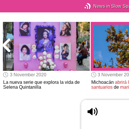
News in Slow Sp
3 November 2020
3 November 2
La nueva serie que explora la vida de
Michoacán
abrirá 
Selena Quintanilla
santuarios
de
mar