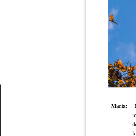
Article
María:
“
m
d
l