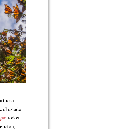
ariposa
e el estado
egan
todos
epción;