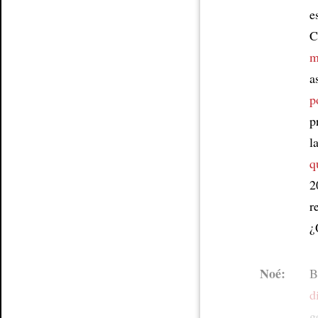
e
C
m
a
p
p
l
q
2
r
¿
Noé:
B
d
g