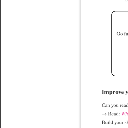
Go fu
Improve yo
Can you read
→ Read:
Why
Build your s