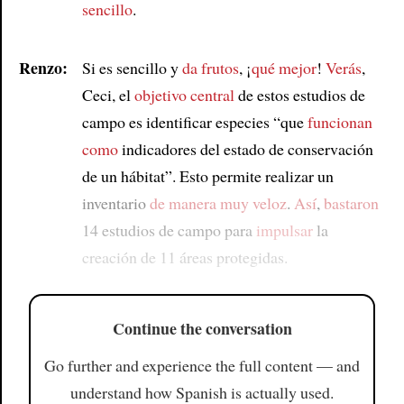
sencillo
.
Renzo:
Si es sencillo y
da frutos
, ¡
qué mejor
!
Verás
,
Ceci, el
objetivo central
de estos estudios de
campo es identificar especies “que
funcionan
como
indicadores del estado de conservación
de un hábitat”. Esto permite realizar un
inventario
de manera muy veloz
.
Así
,
bastaron
14 estudios de campo para
impulsar
la
creación de 11 áreas protegidas.
Continue the conversation
Go further and experience the full content — and
understand how Spanish is actually used.