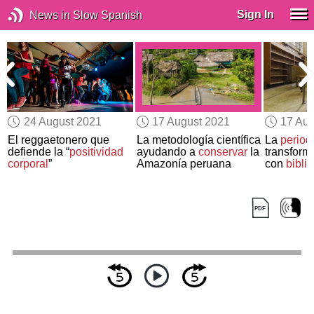
Sign In
News in Slow Spanish
24 August 2021
17 August 2021
17 Aug
El reggaetonero que
La metodología científica
La
period
defiende la “
positividad
ayudando a
conservar
la
transform
corporal
”
Amazonía peruana
con
bibli