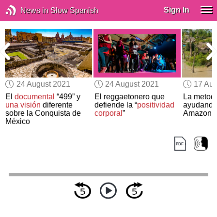
Sign In
News in Slow Spanish
24 August 2021
24 August 2021
17 Aug
El
documental
“499” y
El reggaetonero que
La metodo
e
una visión
diferente
defiende la “
positividad
ayudand
sobre la Conquista de
corporal
”
Amazonía
México