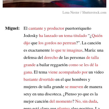
Lena Nester / Shutterstock.com
Miguel:
El
cantante y productor
puertorriqueño
Jodosky
ha lanzado
un tema titulado
“¿
Quién
dijo
que
los gordos
no perrean
?”. La canción
es exactamente
lo que te imaginas
, María: una
defensa del
derecho
de las personas
de talla
grande
a bailar reggaetón
como se les dé la
gana
. El tema
viene acompañado por
un video
bastante divertido
en el que hombres y
mujeres de talla grande
se mueven
de manera
sexy en una discoteca. ¿Pienso yo que es la
mejor canción
del momento
?
No, sin duda
,
pero está claro que
plantea
algo positivo. La