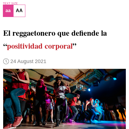
TEXT SIZE
aa
AA
El reggaetonero que defiende la
“
positividad corporal
”
24 August 2021