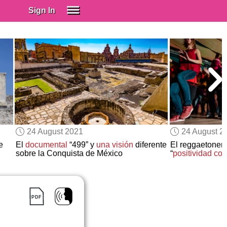
Sign In
SIGN IN
Spanish (Spain)
Spanish (Latino)
SUBSCRIBE
EDUCATIONAL LICENSES
GIFT CARDS
24 August 2021
24 August 2
OTHER LANGUAGES
e
El
documental
“499” y
una visión
diferente
El reggaetonero
sobre la Conquista de México
“
positividad cor
ABOUT US
ADJUST COLORS