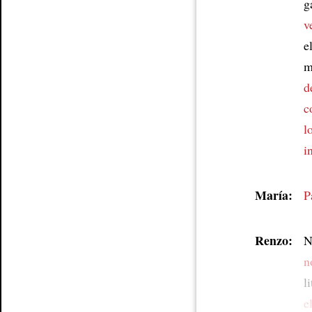
g
v
e
m
d
c
l
i
María:
P
Renzo:
N
n
l
e