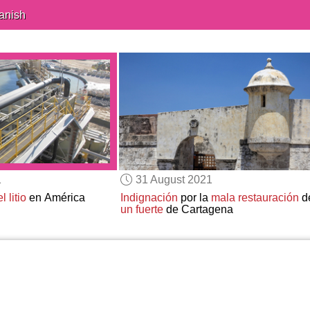
anish
1
31 August 2021
 litio
en América
Indignación
por la
mala restauración
d
un fuerte
de Cartagena