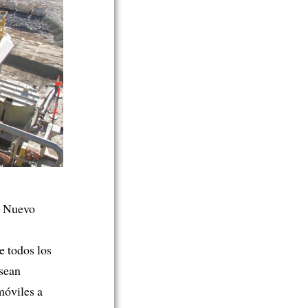
l Nuevo
e todos los
sean
óviles a