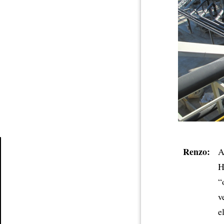
Renzo:
A
H
Article
“
v
e