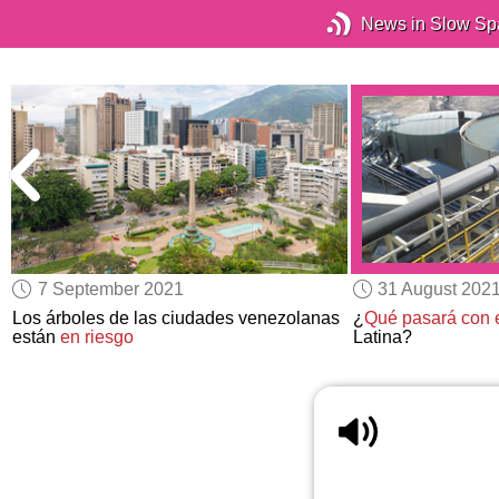
News in Slow Sp
7 September 2021
31 August 202
Los árboles de las ciudades venezolanas
¿
Qué pasará con el
están
en riesgo
Latina?