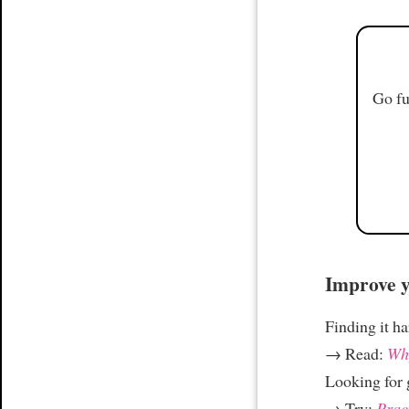
Go fu
Improve yo
Finding it h
→ Read:
Why
Looking for
→ Try:
Prac