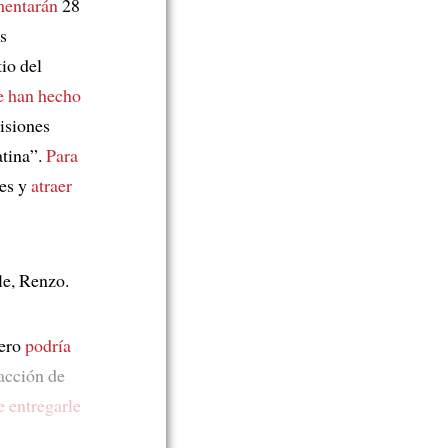
entarán
28
as
tio del
e han hecho
isiones
tina”.
Para
nes y
atraer
le, Renzo.
pero
podría
acción de
e
entregarle