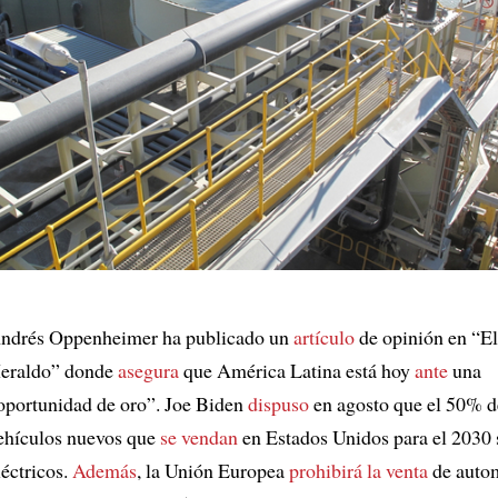
ndrés Oppenheimer ha publicado un
artículo
de opinión en “E
eraldo” donde
asegura
que América Latina está hoy
ante
una
oportunidad de oro”. Joe Biden
dispuso
en agosto que el 50% d
ehículos nuevos que
se vendan
en Estados Unidos para el 2030 
léctricos.
Además
, la Unión Europea
prohibirá la venta
de autom