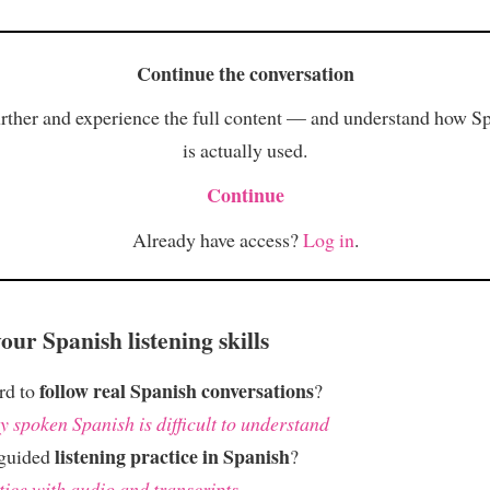
Continue the conversation
rther and experience the full content — and understand how S
is actually used.
Continue
Already have access?
Log in
.
ur Spanish listening skills
follow real Spanish conversations
ard to
?
 spoken Spanish is difficult to understand
listening practice in Spanish
 guided
?
tice with audio and transcripts