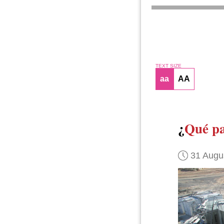
TEXT SIZE
aa
AA
¿
Qué pas
31 Augu