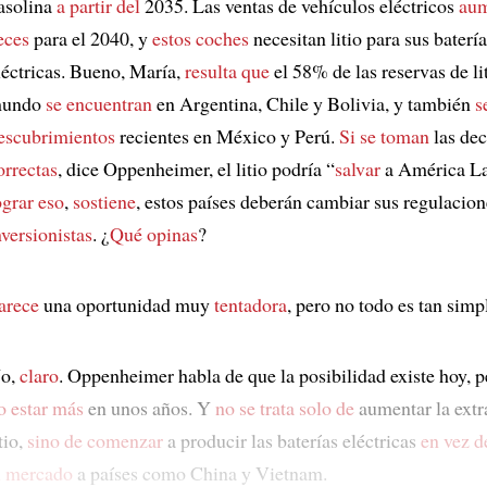
asolina
a partir del
2035. Las ventas de vehículos eléctricos
aum
eces
para el 2040, y
estos coches
necesitan litio para sus baterí
léctricas. Bueno, María,
resulta que
el 58% de las reservas de li
undo
se encuentran
en Argentina, Chile y Bolivia, y también
s
escubrimientos
recientes en México y Perú.
Si se toman
las dec
orrectas
, dice Oppenheimer, el litio podría “
salvar
a América La
ograr eso
,
sostiene
, estos países deberán cambiar sus regulacio
nversionistas
. ¿
Qué opinas
?
arece
una oportunidad muy
tentadora
, pero no todo es tan simp
o,
claro
. Oppenheimer habla de que la posibilidad existe hoy, 
o estar más
en unos años. Y
no se trata solo de
aumentar la extr
itio,
sino de comenzar
a producir las baterías eléctricas
en vez d
l mercado
a países como China y Vietnam.