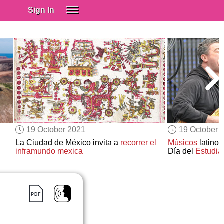
Sign In
SIGN IN
Spanish (Spain)
Spanish (Latino)
SUBSCRIBE
EDUCATIONAL LICENSES
GIFT CARDS
19 October 2021
19 October 
OTHER LANGUAGES
La Ciudad de México invita a
recorrer el
Músicos
latinoa
inframundo mexica
Día del
Estudia
ABOUT US
ADJUST COLORS