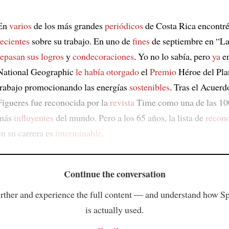
En
varios
de los más grandes
periódicos
de Costa Rica encontr
recientes
sobre su trabajo. En uno de
fines
de septiembre en “La
repasan sus logros
y
condecoraciones
. Yo no lo sabía, pero
ya
en
National Geographic
le había otorgado
el
Premio
Héroe del Pla
trabajo promocionando las energías
sostenibles
. Tras el Acuerd
Figueres fue reconocida por la
revista
Time como una de las 10
más
influyentes
del mundo. Pero a los 65 años, la lista de
recon
en su carrera es
interminable
.
Continue the conversation
rther and experience the full content — and understand how S
is actually used.