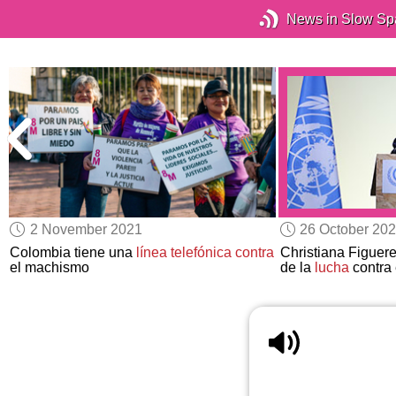
News in Slow Sp
2 November 2021
26 October 20
n
Colombia tiene una
línea telefónica contra
Christiana Figuere
el machismo
de la
lucha
contra 