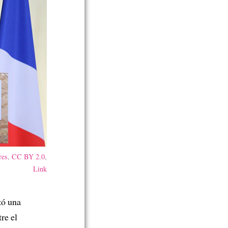
res
,
CC BY 2.0
,
Link
zó una
re el