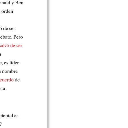
nald y Ben
l orden
ó de ser
ebate. Pero
salvó de ser
a
, es líder
su nombre
cuerdo
de
sta
biental es
?