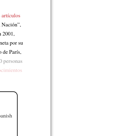
é
artículos
 Nación”,
 2001,
neta por su
o de París,
0 personas
ocimientos
panish