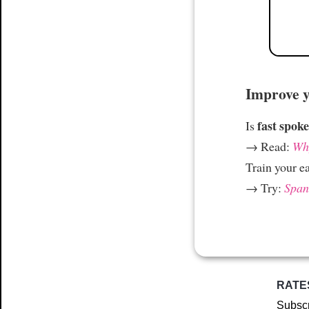
Improve yo
fast spoke
Is
→ Read:
Why
Train your e
→ Try:
Spani
RATE
Subscr