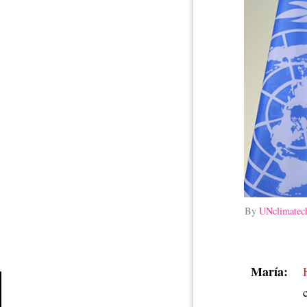
By
UNclimatec
María: