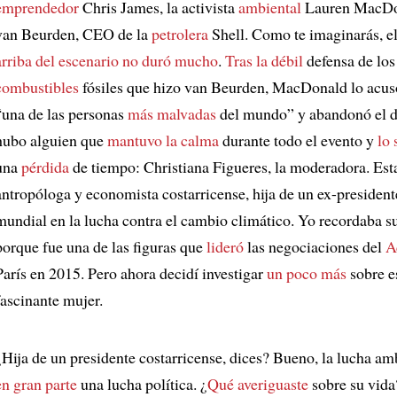
emprendedor
Chris James, la activista
ambiental
Lauren MacDo
van Beurden, CEO de la
petrolera
Shell. Como te imaginarás, e
arriba del escenario
no duró mucho
.
Tras la débil
defensa de los
combustibles
fósiles que hizo van Beurden, MacDonald lo acus
“una de las personas
más malvadas
del mundo” y abandonó el d
hubo alguien que
mantuvo la calma
durante todo el evento y
lo 
una
pérdida
de tiempo: Christiana Figueres, la moderadora. Est
antropóloga y economista costarricense, hija de un ex-presidente
mundial en la lucha contra el cambio climático. Yo recordaba 
porque fue una de las figuras que
lideró
las negociaciones del
A
París en 2015. Pero ahora decidí investigar
un poco más
sobre e
fascinante mujer.
¿Hija de un presidente costarricense, dices? Bueno, la lucha am
en gran parte
una lucha política. ¿
Qué averiguaste
sobre su vida