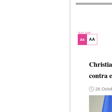
TEXT SIZE
aa
AA
Christi
contra e
26 Octo