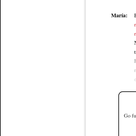
María:
Go fu