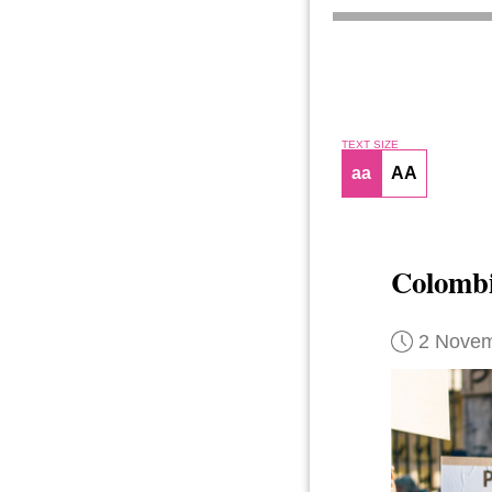
TEXT SIZE
aa
AA
Colombi
2 Novem