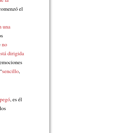
 comenzó el
n una
os
e
no
stá dirigida
 emociones
 “
sencillo
,
 pegó
, es él
los