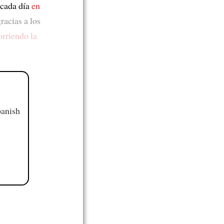
 cada día
en
racias a los
orriendo la
panish