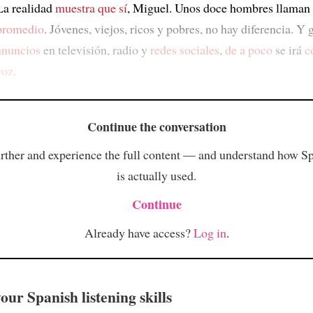
La realidad
muestra que sí
, Miguel. Unos doce hombres llaman
promedio
. Jóvenes, viejos, ricos y pobres, no hay diferencia. Y g
anuncios
en televisión, radio y
redes sociales
,
de a poco
se irá
c
voz
.
Continue the conversation
rther and experience the full content — and understand how S
is actually used.
Continue
Already have access?
Log in
.
ur Spanish listening skills