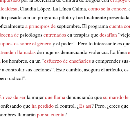
alcaldesa
, Claudia López. La Línea Calma,
como se la conoce
,
año pasado con un programa piloto y fue finalmente presentada
oficialmente
a principios de
septiembre. El programa
cuenta co
decena de
psicólogos
entrenados
en terapias que
desafían
“viej
supuestos sobre el género
y el poder”. Pero lo interesante es qu
atienden llamadas
de mujeres denunciando violencia. La línea
e
a
los hombres, en un “
esfuerzo de enseñarles
a comprender sus
y a controlar sus acciones”. Este cambio, asegura el artículo, es
pero radical”.
En vez de ser
la mujer
que llama
denunciando que
su marido le
confesando que
ha perdido
el control. ¿
Es así
? Pero, ¿crees que 
hombres llamarán
por su cuenta
?