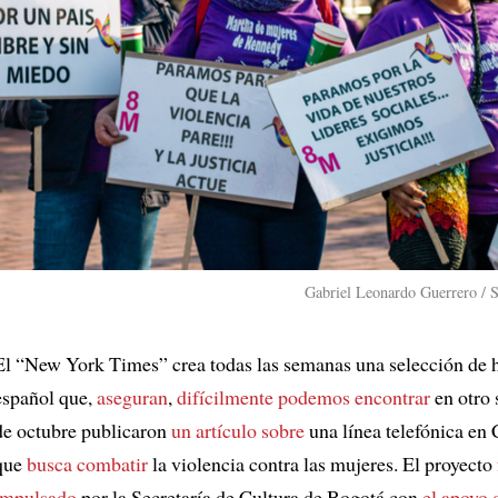
Gabriel Leonardo Guerrero / 
El “New York Times” crea todas las semanas una selección de h
español que,
aseguran
,
difícilmente podemos encontrar
en otro s
de octubre publicaron
un artículo sobre
una línea telefónica en
que
busca combatir
la violencia contra las mujeres. El proyecto
impulsado
por la Secretaría de Cultura de Bogotá con
el apoyo 