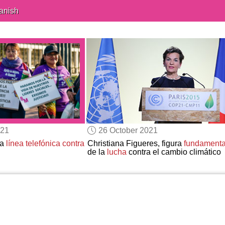
anish
021
26 October 2021
na
línea telefónica contra
Christiana Figueres, figura
fundamenta
de la
lucha
contra el cambio climático