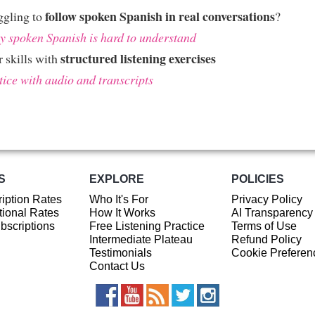
follow spoken Spanish in real conversations
ggling to
?
 spoken Spanish is hard to understand
structured listening exercises
 skills with
tice with audio and transcripts
S
EXPLORE
POLICIES
iption Rates
Who It's For
Privacy Policy
ional Rates
How It Works
AI Transparency
ubscriptions
Free Listening Practice
Terms of Use
Intermediate Plateau
Refund Policy
Testimonials
Cookie Preferen
Contact Us