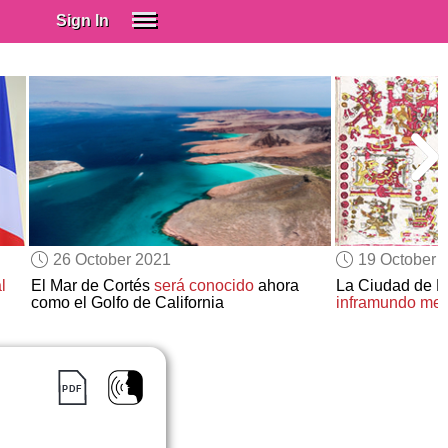
Sign In
SIGN IN
Spanish (Spain)
Spanish (Latino)
SUBSCRIBE
EDUCATIONAL LICENSES
GIFT CARDS
26 October 2021
19 October 
OTHER LANGUAGES
l
El Mar de Cortés
será conocido
ahora
La Ciudad de M
como el Golfo de California
inframundo mex
ABOUT US
ADJUST COLORS