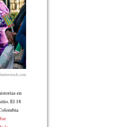
Shutterstock.com
istorias en
itio. El 18
 Colombia
fue
de la