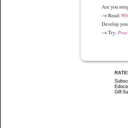
Are you stru
→ Read:
Why
Develop your
→ Try:
Prac
RATE
Subscr
Educat
Gift S