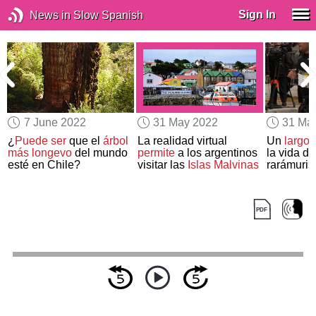
Sign In
News in Slow Spanish
7 June 2022
31 May 2022
31 Ma
¿
Puede ser
que el
árbol
La realidad virtual
Un
largom
más longevo
del mundo
permite
a los argentinos
la vida de
esté en Chile?
visitar las
Islas Malvinas
rarámuris