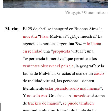
Vintagepix / Shutterstock.com
María:
El 29 de abril se inauguró en Buenos Aires la
muestra
“
Pisar
Malvinas”. ¿Dije muestra? La
agencia de noticias argentina
Telam
lo llama
en realidad
una “
propuesta
virtual”; una
“experiencia inmersiva” que permite a los
visitantes
observar el paisaje
, la geografía y la
fauna de Malvinas. Gracias al uso de un
casco
de realidad virtual, las personas “sienten
literalmente
estar pisando
suelo malvinense
”.
Y
no solo eso
. Gracias a un “
novedoso
sistema
de
trackeo de manos
”,
se puede también
manipular objetos. El artículo habla de los