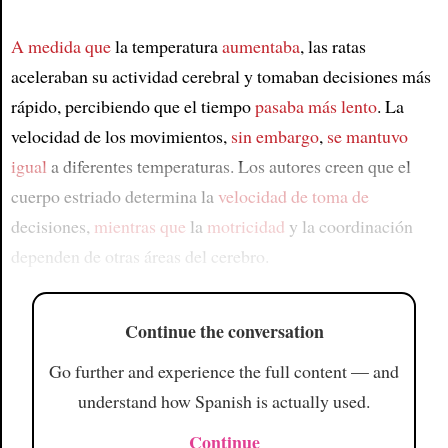
A medida que
la temperatura
aumentaba
, las ratas
aceleraban su actividad cerebral y tomaban decisiones más
rápido, percibiendo que el tiempo
pasaba más lento
. La
velocidad de los movimientos,
sin embargo
,
se mantuvo
igual
a diferentes temperaturas. Los autores creen que el
cuerpo estriado determina la
velocidad de toma de
decisiones,
mientras que
la
motricidad
y la coordinación
dependen de otras áreas del cerebro.
Continue the conversation
Go further and experience the full content — and
understand how Spanish is actually used.
Continue