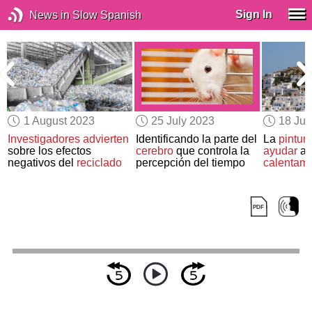
Sign In
News in Slow Spanish
1 August 2023
25 July 2023
18 Jul
Investigadores advierten
Identificando la parte del
La
pintur
sobre los efectos
cerebro
que controla la
ayudar
a 
negativos del
reciclado
percepción del tiempo
calentami