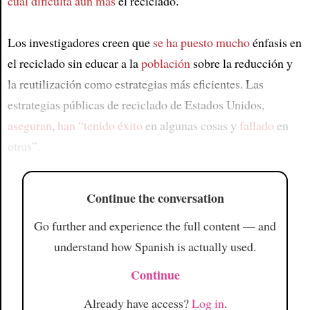
cual dificulta aún más
el reciclado.
Los investigadores creen que
se ha puesto mucho
énfasis en
el reciclado sin educar a la
población
sobre la reducción y
la reutilización como estrategias más eficientes. Las
estrategias públicas de reciclado de Estados Unidos,
aseguran
,
han “tenido éxito
en algunas cosas y
fallado
en
otras”.
Continue the conversation
Go further and experience the full content — and
understand how Spanish is actually used.
Continue
Already have access?
Log in
.