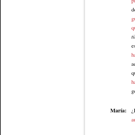
p
d
g
q
t
e
h
a
q
h
g
María:
¿
a