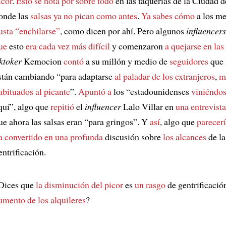
icor
.
Esto se nota por sobre todo
en las taquerías de la Ciudad 
onde las
salsas
ya no pican como antes
.
Ya sabes cómo
a los m
usta “enchilarse”
, como dicen por ahí. Pero algunos
influencers
ue
esto
era cada vez más difícil
y comenzaron
a quejarse en las
iktoker
Kemocion
contó
a su millón y medio de
seguidores
que 
stán cambiando “para adaptarse
al paladar de los extranjeros
,
m
abituados al picante
”.
Apuntó a
los “estadounidenses
viniéndos
quí”, algo que
repitió
el
influencer
Lalo Villar en
una entrevista
ue ahora las salsas eran “para gringos”. Y
así
, algo que
parecer
a convertido en una profunda
discusión sobre
los alcances
de la
entrificación.
Dices que
la disminución del picor
es
un rasgo
de gentrificació
umento de los alquileres
?