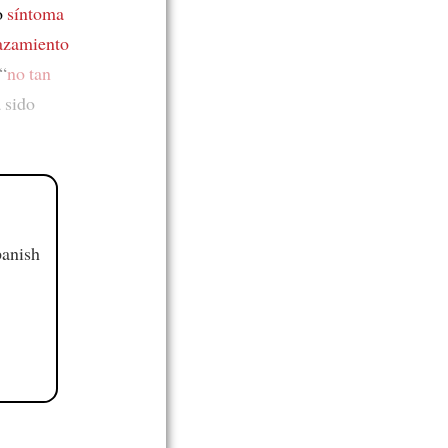
o
síntoma
azamiento
 “
no tan
a sido
panish