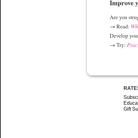
Improve yo
Are you stru
→ Read:
Why
Develop your
→ Try:
Prac
RATE
Subscr
Educat
Gift S