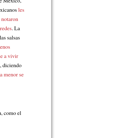
de México,
exicanos
les
notaron
 redes
. La
las salsas
enos
e a vivir
, diciendo
ía menor
se
n, como el