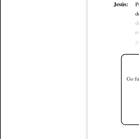
Jesús:
P
d
d
e
g
Go fu