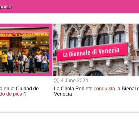
anish
4 June 2024
a en la Ciudad de
La Chola Poblete
conquista
la Bienal 
do de picar
?
Venecia