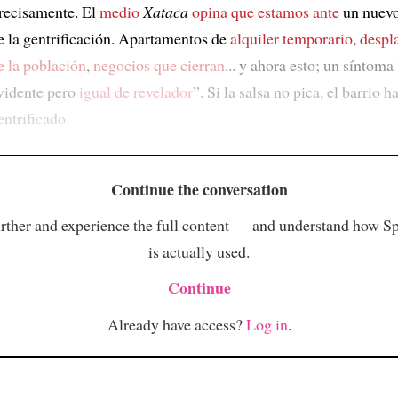
recisamente. El
medio
Xataca
opina que
estamos ante
un nuev
e la gentrificación. Apartamentos de
alquiler temporario
,
despl
e la población
,
negocios que cierran
... y ahora esto; un síntoma
vidente pero
igual de revelador
”. Si la salsa no pica, el barrio h
entrificado.
Continue the conversation
rther and experience the full content — and understand how S
is actually used.
Continue
Already have access?
Log in
.