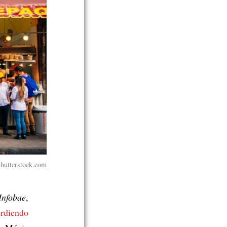
Shutterstock.com
Infobae
,
erdiendo