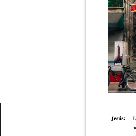
Jesús:
E
Article
h