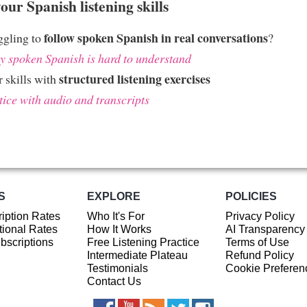
ur Spanish listening skills
follow spoken Spanish in real conversations
ggling to
?
 spoken Spanish is hard to understand
structured listening exercises
 skills with
tice with audio and transcripts
S
EXPLORE
POLICIES
iption Rates
Who It's For
Privacy Policy
ional Rates
How It Works
AI Transparency
ubscriptions
Free Listening Practice
Terms of Use
Intermediate Plateau
Refund Policy
Testimonials
Cookie Preferen
Contact Us