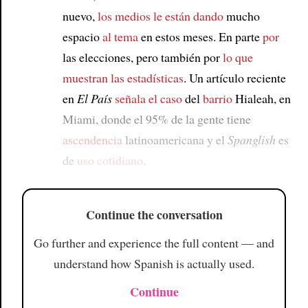
nuevo,
los medios
le están dando
mucho
espacio
al tema
en estos meses. En parte
por
las elecciones, pero también por
lo que
muestran las estadísticas
. Un artículo reciente
en
El País
señala el caso
del
barrio
Hialeah, en
Miami, donde el 95% de la gente tiene
ascendencia
latinoamericana y el
Spanglish
es
de
uso cotidiano
.
Continue the conversation
Go further and experience the full content — and
understand how Spanish is actually used.
Continue