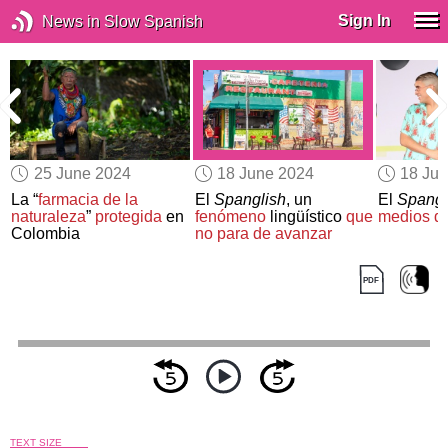
Sign In
News in Slow Spanish
25 June 2024
18 June 2024
18 Ju
La “
farmacia de la
El
Spanglish
, un
El
Spangl
naturaleza
”
protegida
en
fenómeno
lingüístico
que
medios d
Colombia
no para de avanzar
TEXT SIZE