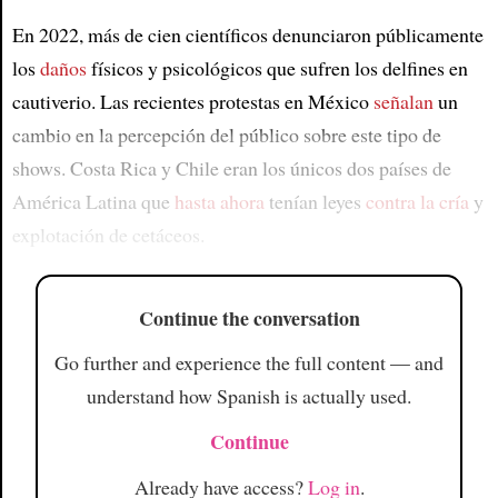
En 2022, más de cien científicos denunciaron públicamente
los
daños
físicos y psicológicos que sufren los delfines en
cautiverio. Las recientes protestas en México
señalan
un
cambio en la percepción del público sobre este tipo de
shows. Costa Rica y Chile eran los únicos dos países de
América Latina que
hasta ahora
tenían leyes
contra la cría
y
explotación de cetáceos.
Continue the conversation
Go further and experience the full content — and
understand how Spanish is actually used.
Continue
Already have access?
Log in
.