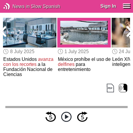
Sign In
News in Slow Spanish
8 July 2025
1 July 2025
24 Ju
Estados Unidos
avanza
México prohíbe el uso de
León XIV 
con los recortes
a la
delfines
para
inteligenci
Fundación Nacional de
entretenimiento
Ciencias