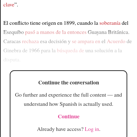
clave
”.
El conflicto tiene origen en 1899, cuando la
soberanía
del
Esequibo
pasó a manos
de la entonces
Guayana Británica.
Caracas
rechaza
esa decisión y
se ampara en
el
Acuerdo
de
Ginebra de 1966 para la
búsqueda de
una solución a la
disputa.
Continue the conversation
Go further and experience the full content — and
understand how Spanish is actually used.
Continue
Already have access?
Log in
.