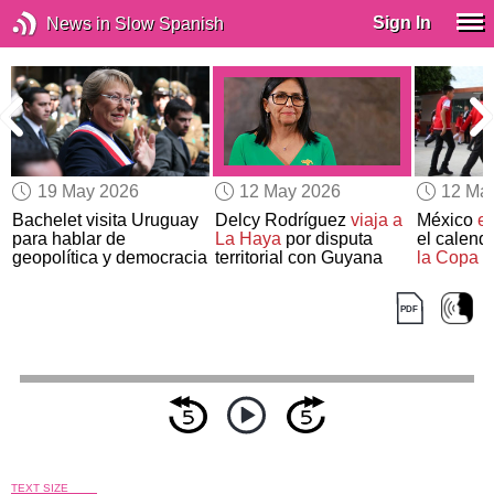
Sign In
News in Slow Spanish
19 May 2026
12 May 2026
12 Ma
Bachelet visita Uruguay
Delcy Rodríguez
viaja a
México
e
para hablar de
La Haya
por disputa
el calend
geopolítica y democracia
territorial con Guyana
la Copa 
TEXT SIZE