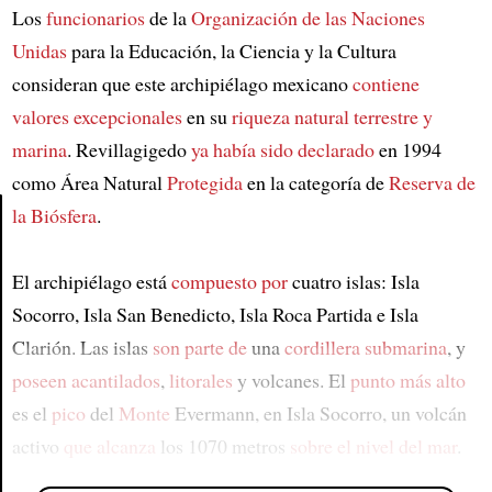
Los
funcionarios
de la
Organización de las Naciones
Unidas
para la Educación, la Ciencia y la Cultura
consideran que este archipiélago mexicano
contiene
valores excepcionales
en su
riqueza natural
terrestre y
marina
. Revillagigedo
ya había sido declarado
en 1994
como Área Natural
Protegida
en la categoría de
Reserva de
la Biósfera
.
Article
El archipiélago está
compuesto por
cuatro islas: Isla
Socorro, Isla San Benedicto, Isla Roca Partida e Isla
Clarión. Las islas
son parte de
una
cordillera submarina
, y
poseen acantilados
,
litorales
y volcanes. El
punto más alto
es el
pico
del
Monte
Evermann, en Isla Socorro, un volcán
activo
que alcanza
los 1070 metros
sobre el nivel del mar
.