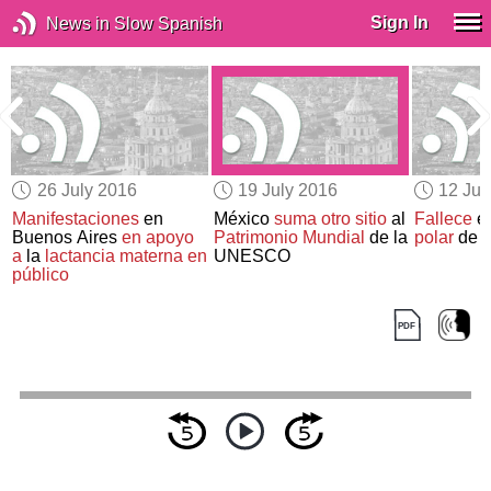
Sign In
News in Slow Spanish
26 July 2016
19 July 2016
12 Jul
Manifestaciones
en
México
suma otro sitio
al
Fallece
e
Buenos Aires
en apoyo
Patrimonio Mundial
de la
polar
de A
a
la
lactancia materna en
UNESCO
público