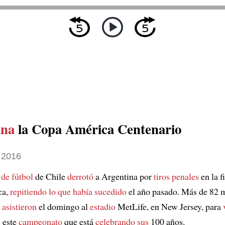
ana
la Copa América Centenario
 2016
 de fútbol
de Chile
derrotó
a Argentina por
tiros penales
en la f
ca,
repitiendo
lo que había sucedido
el año pasado. Más de 82 m
 asistieron
el domingo al
estadio
MetLife, en New Jersey, para
 este
campeonato
que está
celebrando sus
100 años.