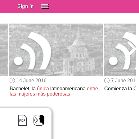
Sign In
SIGN IN
Spanish (Spain)
Spanish (Latino)
SUBSCRIBE
EDUCATIONAL LICENSES
GIFT CARDS
14 June 2016
7 June 2016
OTHER LANGUAGES
Bachelet, la
única
latinoamericana
entre
Comienza la C
las mujeres más poderosas
ABOUT US
ADJUST COLORS