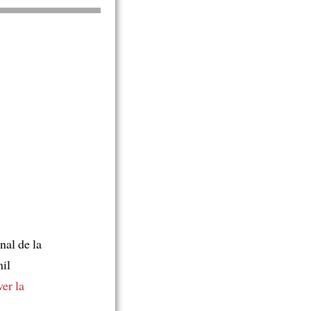
inal de la
il
ver la