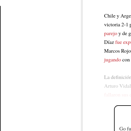
Chile y Arg
Article
victoria 2-1 
parejo
y de g
Díaz
fue exp
Marcos Rojo
jugando
con
La definició
Arturo Vidal
fallaron sus 
Go fu