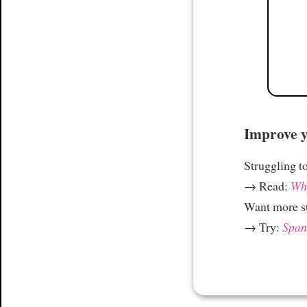
Improve yo
Struggling t
→ Read:
Why
Want more st
→ Try:
Spani