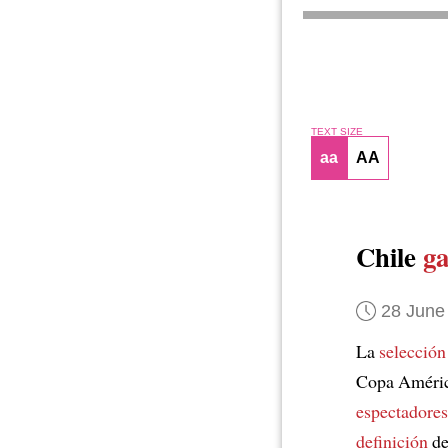
TEXT SIZE
aa
AA
Chile
g
28 June
La
selección
Copa Améri
espectadores
definición
de