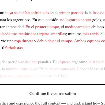
entina
ya se habían enfrentado
en el
primer partido
de la
fase de
para los argentinos. En esta ocasión,
no lograron anotar
goles, 
ran intensidad.
En el primer tiempo
, el
mediocampista
chileno
ulsado
tras recibir dos tarjetas amarillas
; minutos
más tarde
, el
 vio una
roja directa
y
debió dejar el campo
.
Ambos equipos
co
 10
futbolistas
.
n del partido
se dio por
penaltis. El
arquero
argentino
le atajó e
, la
máxima estrella
de Chile.
A continuación
, Leonel Messi y 
disparos
,
entregándole
la victoria a Chile.
Continue the conversation
rther and experience the full content — and understand how S