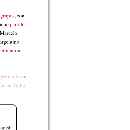
 grupos
, con
en un
partido
 Marcelo
 argentino
ntinuaron
l primer tiro
a
Lucas Biglia
panish