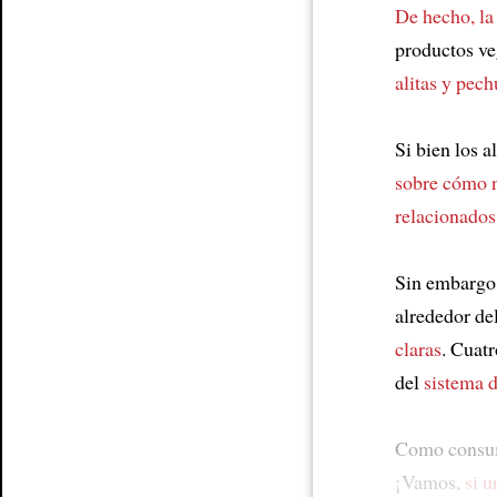
De hecho, la
productos ve
alitas y pec
Si bien los 
sobre cómo 
relacionados
Sin embargo
alrededor de
claras
. Cuat
del
sistema 
Como consu
¡Vamos,
si 