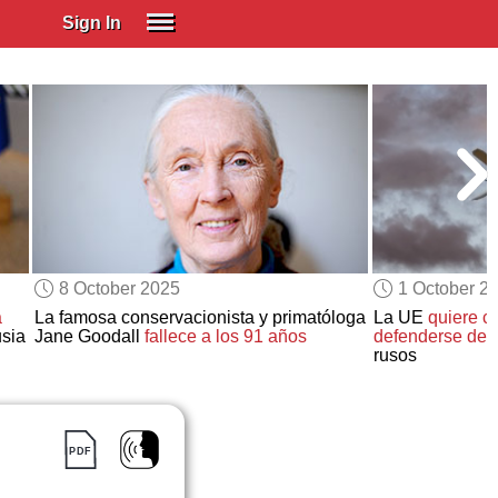
Sign In
SIGN IN
Spanish (Spain)
Spanish (Latino)
SUBSCRIBE
EDUCATIONAL LICENSES
GIFT CARDS
8 October 2025
1 October 2
OTHER LANGUAGES
a
La famosa conservacionista y primatóloga
La UE
quiere c
sia
Jane Goodall
fallece a los 91 años
defenderse de
l
ABOUT US
rusos
ADJUST COLORS