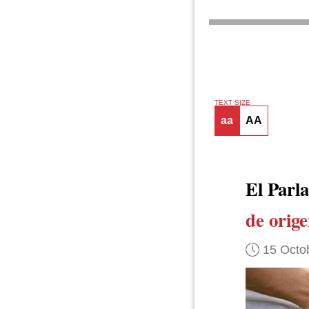
TEXT SIZE
aa
AA
El Parl
de orig
15 Octo