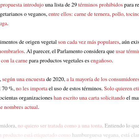
 propuesta introdujo
una lista de 29
términos prohibidos
para re
getarianos o veganos,
entre ellos: carne de ternera, pollo, tocino
huga
.
alimentos de origen vegetal
son cada vez más populares
, aún exi
nombrarlos
. Al parecer, el Parlamento considera que
usar térmi
 con la carne
para productos vegetales es
engañoso
.
,
según una encuesta
de 2020,
a la mayoría de los consumidore
l 70 %,
no les importa
el uso de estos términos.
Solo quieren et
rocientas organizaciones
han escrito una carta solicitando
el ma
de nombres actual
.
midora,
no quiero ser tratada como a una tonta
. Entiendo lo qu
un producto está etiquetado como
hamburguesa vegana, está cla