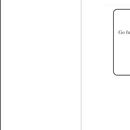
contiene car
Go fu