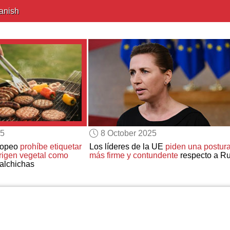
anish
25
8 October 2025
ropeo
prohíbe etiquetar
Los líderes de la UE
piden una postur
origen vegetal como
más firme y contundente
respecto a Ru
alchichas