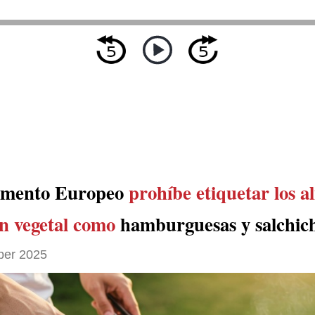
amento Europeo
prohíbe etiquetar los a
en vegetal como
hamburguesas y salchic
ber 2025