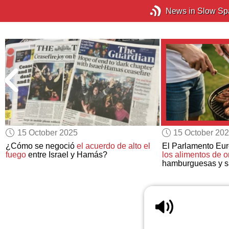
News in Slow Sp
15 October 2025
15 October 20
¿Cómo se negoció
el acuerdo de alto el
El Parlamento Eu
fuego
entre Israel y Hamás?
los alimentos de 
hamburguesas y s