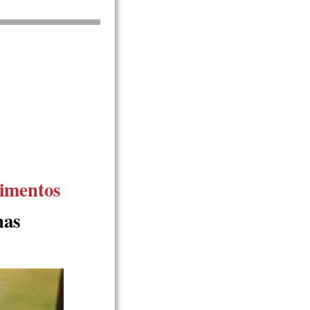
limentos
has