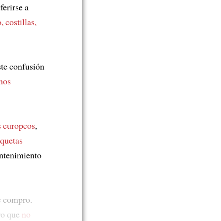
ferirse a
, costillas,
ste confusión
nos
s europeos
,
iquetas
ntenimiento
e compro.
ro que
no