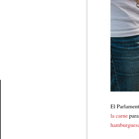
Article
El Parlamen
la carne
para 
hamburguesa