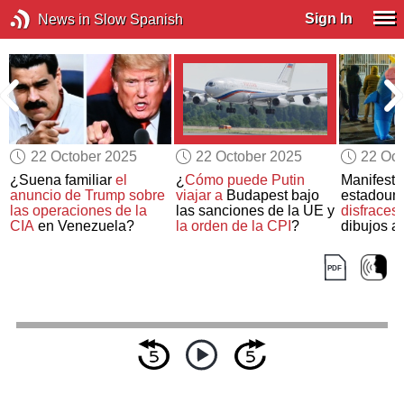
Sign In
News in Slow Spanish
22 October 2025
22 October 2025
22 Oct
¿Suena familiar
el
¿
Cómo puede Putin
Manifesta
anuncio de Trump sobre
viajar a
Budapest bajo
estadoun
las operaciones de la
las sanciones de la UE y
disfraces 
CIA
en Venezuela?
la orden de la CPI
?
dibujos 
enfrentan 
del orden