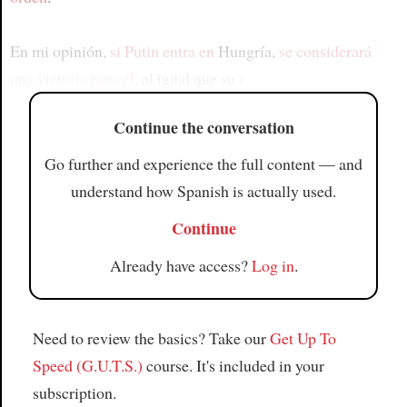
En mi opinión,
si Putin entra en
Hungría,
se considerará
una victoria para él
, al igual que su
r
Continue the conversation
Go further and experience the full content — and
understand how Spanish is actually used.
Continue
Already have access?
Log in
.
Need to review the basics? Take our
Get Up To
Speed (G.U.T.S.)
course. It's included in your
subscription.