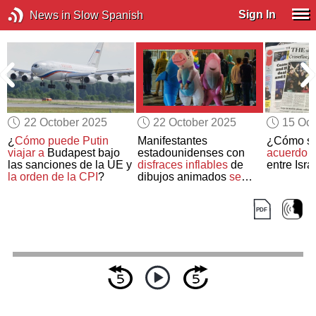
Sign In
News in Slow Spanish
22 October 2025
22 October 2025
15 Oct
¿
Cómo puede Putin
Manifestantes
¿Cómo se
e
viajar a
Budapest bajo
estadounidenses con
acuerdo d
las sanciones de la UE y
disfraces inflables
de
entre Isr
la orden de la CPI
?
dibujos animados
se
enfrentan a las fuerzas
del orden