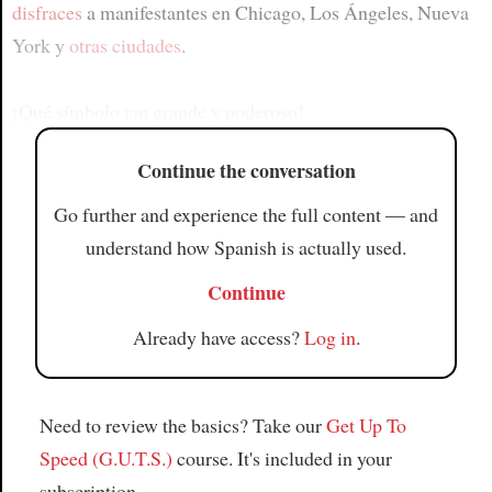
disfraces
a manifestantes en Chicago, Los Ángeles, Nueva
York y
otras ciudades
.
¡Qué símbolo tan grande y poderoso!
Continue the conversation
Go further and experience the full content — and
understand how Spanish is actually used.
Continue
Already have access?
Log in
.
Need to review the basics? Take our
Get Up To
Speed (G.U.T.S.)
course. It's included in your
subscription.