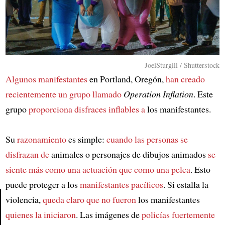
JoelSturgill / Shutterstock
Algunos manifestantes
en Portland, Oregón,
han creado
recientemente un grupo llamado
Operation Inflation
. Este
grupo
proporciona disfraces inflables a
los manifestantes.
Su
razonamiento
es simple:
cuando las personas se
disfrazan de
animales o personajes de dibujos animados
se
siente más como una actuación que como una pelea
. Esto
puede proteger a los
manifestantes pacíficos
. Si estalla la
violencia,
queda claro que no fueron
los manifestantes
quienes la iniciaron
. Las imágenes de
policías fuertemente
Article