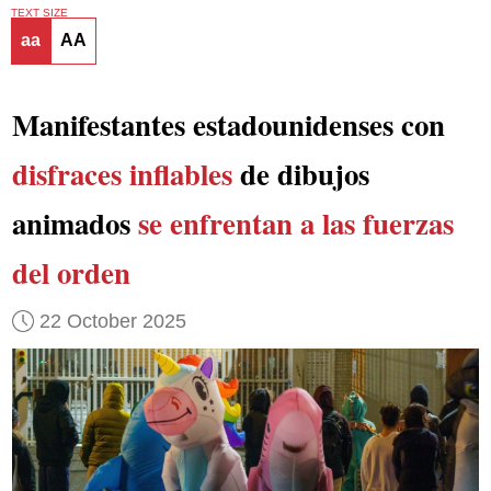
TEXT SIZE
aa
AA
Manifestantes estadounidenses con
disfraces inflables
de dibujos
animados
se enfrentan a las fuerzas
del orden
22 October 2025