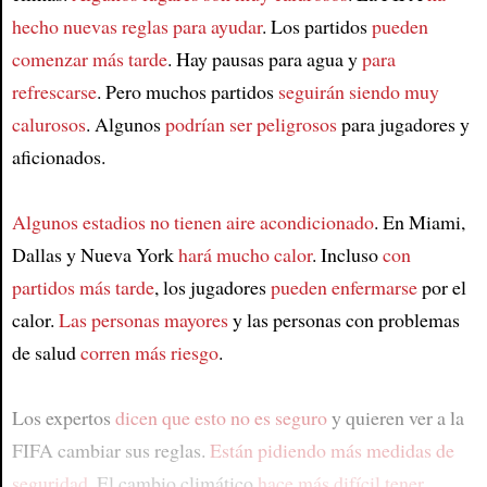
hecho nuevas reglas para ayudar
. Los partidos
pueden
comenzar más tarde
. Hay pausas para agua y
para
refrescarse
. Pero muchos partidos
seguirán siendo muy
calurosos
. Algunos
podrían ser peligrosos
para jugadores y
aficionados.
Algunos estadios no tienen aire acondicionado
. En Miami,
Dallas y Nueva York
hará mucho calor
. Incluso
con
partidos más tarde
, los jugadores
pueden enfermarse
por el
calor.
Las personas mayores
y las personas con problemas
de salud
corren más riesgo
.
Los expertos
dicen que esto no es seguro
y quieren ver a la
FIFA cambiar sus reglas.
Están pidiendo más medidas de
seguridad
. El cambio climático
hace más difícil tener