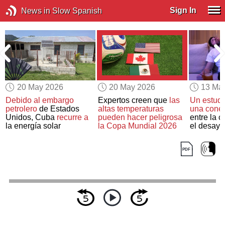
Sign In
News in Slow Spanish
20 May 2026
20 May 2026
13 Ma
Debido al embargo
Expertos creen que
las
Un estudi
petrolero
de Estados
altas temperaturas
una conex
e
Unidos, Cuba
recurre a
pueden hacer peligrosa
entre la c
la energía solar
la Copa Mundial 2026
el desay