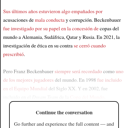
Sus últimos años estuvieron algo empañados por
acusaciones de
mala conducta
y corrupción. Beckenbauer
fue investigado por su papel en la concesión de
copas del
mundo a Alemania, Sudáfrica, Qatar y Rusia. En 2021, la
investigación de ética en su contra
se cerró cuando
prescribió
.
Pero Franz Beckenbauer
siempre será recordado
como
uno
de los mejores jugadores
del mundo. En 1998
fue incluido
en el Equipo Mundial
del Siglo XX. Y en 2002, fue
incluido en el
Dream Team
de la
Copa del Mundo
.
Continue the conversation
Go further and experience the full content — and