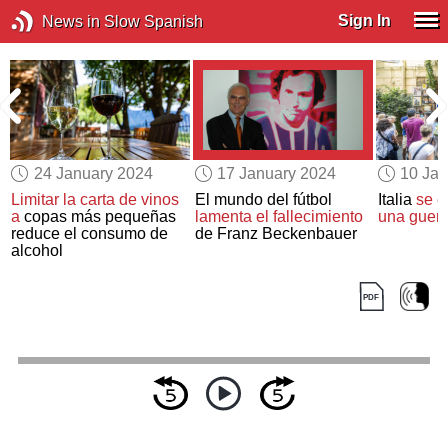
Sign In
News in Slow Spanish
24 January 2024
17 January 2024
10 Jan
Limitar la carta de vinos
El mundo del fútbol
Italia
se e
a
copas más pequeñas
lamenta el fallecimiento
una guerra
reduce el consumo de
de Franz Beckenbauer
alcohol