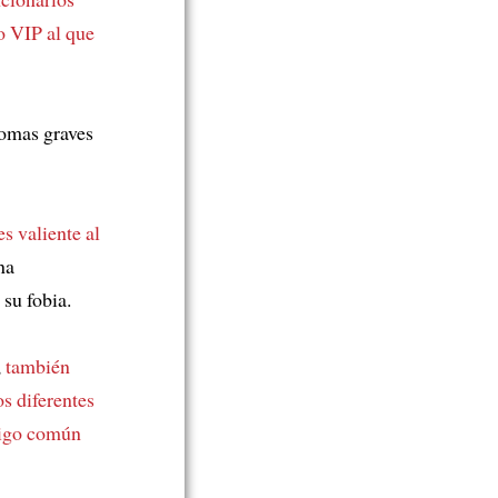
 VIP al que
omas graves
es valiente al
na
su fobia.
,
también
os diferentes
migo común