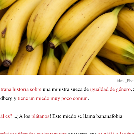
idea _Phot
traña historia sobre
una ministra sueca de
igualdad de género
.
ndberg y
tiene un miedo muy poco común
.
ál es?
...¡A los
plátanos
! Este miedo se llama bananafobia.
trónicos filtrados recientemente
muestran que
se pidió a los fu