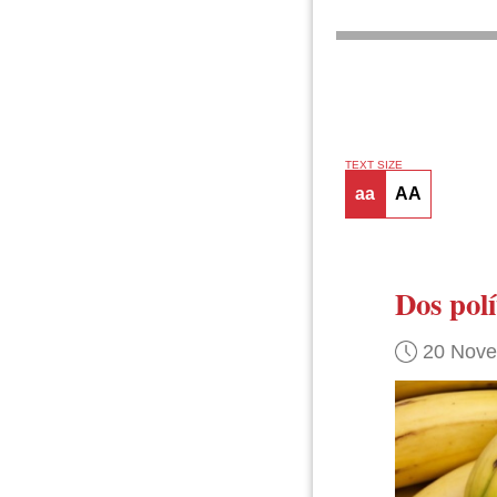
TEXT SIZE
aa
AA
Dos pol
20 Nov