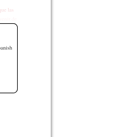
que las
venir de
panish