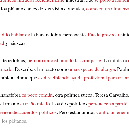
los plátanos antes de sus visitas oficiales,
como en un almuerzo
oído hablar de
la bananafobia, pero existe.
Puede provocar
sínt
ad
y náuseas.
tiene fobias,
pero no todo el mundo las comparte
. La ministra
 miedo
. Describe el impacto como
una especie de alergia
. Pauli
ambién admite que
está recibiendo ayuda profesional para tratar
ananafobia
es poco común
, otra política sueca, Teresa Carvalho
el mismo
extraño miedo
. Los dos políticos
pertenecen a partid
tienen desacuerdos políticos
. Pero están unidos
contra un ene
 los plátanos.