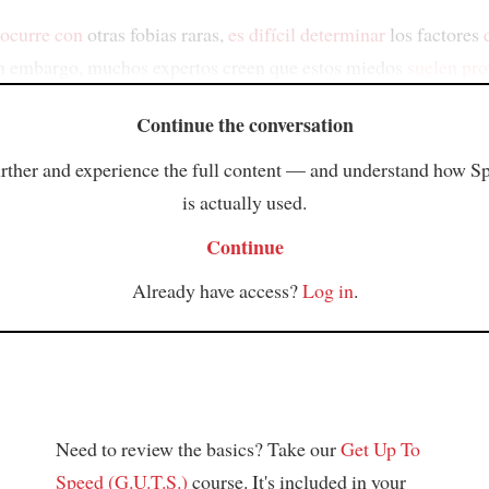
 ocurre con
otras fobias raras,
es difícil determinar
los factores
in embargo, muchos expertos creen que estos miedos
suelen pro
Continue the conversation
rther and experience the full content — and understand how S
is actually used.
Continue
Already have access?
Log in
.
Need to review the basics? Take our
Get Up To
Speed (G.U.T.S.)
course. It's included in your