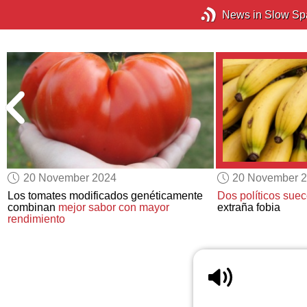
News in Slow Sp
20 November 2024
20 November 
Los tomates modificados genéticamente
Dos políticos sue
combinan
mejor sabor con mayor
extraña fobia
rendimiento