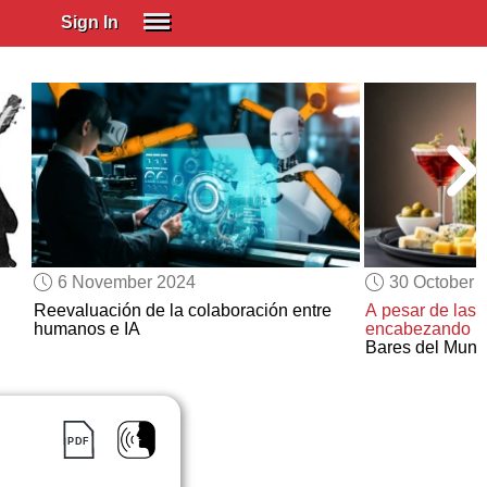
Sign In
SIGN IN
Spanish (Spain)
Spanish (Latino)
SUBSCRIBE
EDUCATIONAL LICENSES
GIFT CARDS
6 November 2024
30 October 
OTHER LANGUAGES
Reevaluación de la colaboración entre
A pesar de las 
humanos e IA
encabezando
la
ABOUT US
Bares del Mun
ADJUST COLORS