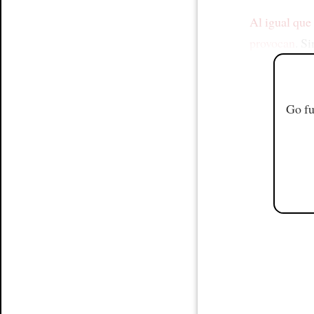
Al igual que
provocan
. S
Go fu