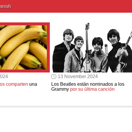
anish
2024
13 November 2024
cos comparten
una
Los Beatles están nominados a los
Grammy
por su última canción