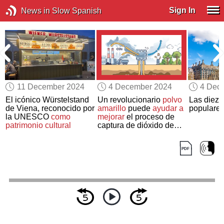
Sign In
News in Slow Spanish
11 December 2024
4 December 2024
4 Dec
r
El icónico Würstelstand
Un revolucionario
polvo
Las diez 
de Viena, reconocido por
amarillo
puede
ayudar a
populare
la UNESCO
como
mejorar
el proceso de
patrimonio cultural
captura de dióxido de
carbono