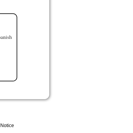
panish
 Notice