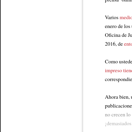
Article
Varios
medio
enero de los
Oficina de Ju
2016, de
ent
Como ustedes
impreso tien
correspondie
Ahora bien, 
publicacione
no crecen lo
¡demasiados