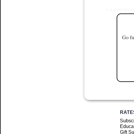
La conclusió
Go fu
RATE
Subscr
Educat
Gift S