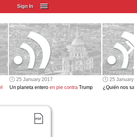
Sign In
SIGN IN
Spanish (Spain)
Spanish (Latino)
SUBSCRIBE
EDUCATIONAL LICENSES
GIFT CARDS
25 January 2017
25 January 
OTHER LANGUAGES
el
Un planeta entero
en pie contra
Trump
¿Quién nos sal
ABOUT US
ADJUST COLORS