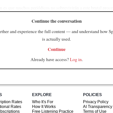
n es que muchos periódicos no sobrevivirán a este brutal proce
Continue the conversation
rther and experience the full content — and understand how S
is actually used.
Continue
Already have access?
Log in
.
S
EXPLORE
POLICIES
iption Rates
Who It's For
Privacy Policy
ional Rates
How It Works
AI Transparency
ubscriptions
Free Listening Practice
Terms of Use