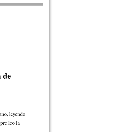
a de
ano, leyendo
pre leo la