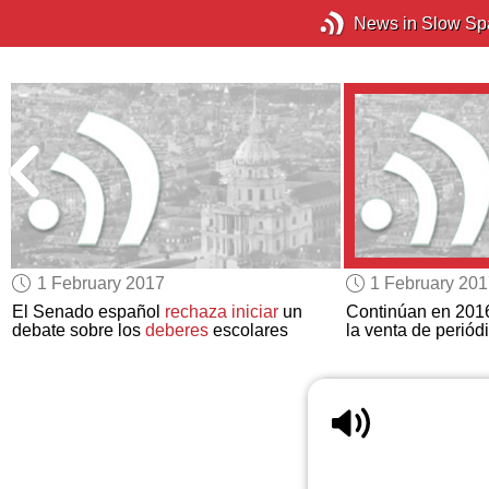
News in Slow Sp
1 February 2017
1 February 20
a
El Senado español
rechaza iniciar
un
Continúan en 2016
debate sobre los
deberes
escolares
la venta de periód