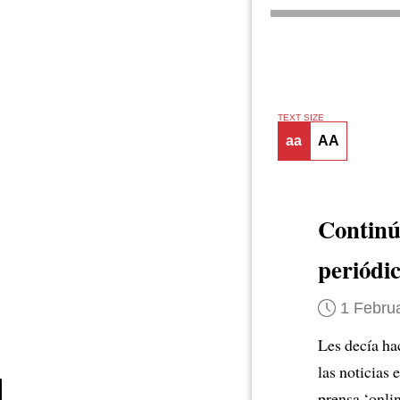
TEXT SIZE
aa
AA
Continúa
periódi
1 Febru
Les decía ha
las noticias
prensa ‘onlin