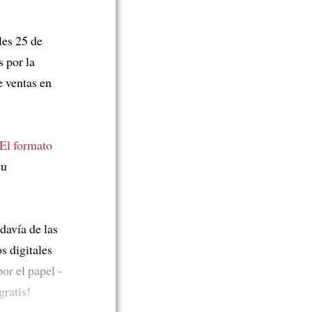
les 25 de
s por la
e ventas en
El formato
su
davía de las
os digitales
or el papel -
gratis!