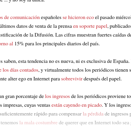
s de comunicación
españoles
se hicieron eco
el pasado miérco
 últimos datos de venta de la prensa
en soporte papel
, publicado
stificación de la Difusión. Las cifras muestran fuertes caídas d
orno al
15% para los principales diarios del país.
 saben, esta tendencia no es nueva, ni es exclusiva de España.
e los días contados
, y virtualmente todos los periódicos tienen 
nte alter ego en Internet para
sobrevivir
después del papel.
un gran porcentaje de
los ingresos
de los periódicos proviene to
s impresas, cuyas ventas
están cayendo en picado
. Y los ingres
 suficientemente rápido para compensar
la pérdida
de ingresos p
 tenemos
la mala costumbre
de querer que en Internet todo sea 