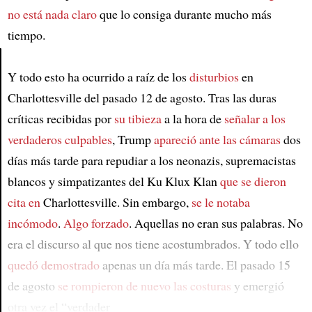
no está nada claro
que lo consiga durante mucho más
tiempo.
Y todo esto ha ocurrido a raíz de los
disturbios
en
Article
Charlottesville del pasado 12 de agosto. Tras las duras
críticas recibidas por
su tibieza
a la hora de
señalar a los
verdaderos culpables
, Trump
apareció ante las cámaras
dos
días más tarde para repudiar a los neonazis, supremacistas
blancos y simpatizantes del Ku Klux Klan
que se dieron
cita en
Charlottesville. Sin embargo,
se le notaba
incómodo
.
Algo forzado
. Aquellas no eran sus palabras. No
era el discurso al que nos tiene acostumbrados. Y todo ello
quedó demostrado
apenas un día más tarde. El pasado 15
de agosto
se rompieron de nuevo las costuras
y emergió
otra vez el “verdader