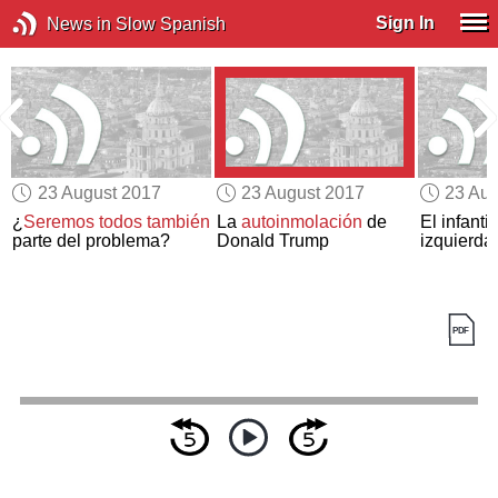
Sign In
News in Slow Spanish
23 August 2017
23 August 2017
23 Aug
¿
Seremos todos también
La
autoinmolación
de
El infanti
parte del problema?
Donald Trump
izquierda