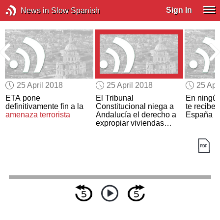
Sign In
News in Slow Spanish
25 April 2018
25 April 2018
25 Apr
e
ETA pone
El Tribunal
En ningún
definitivamente fin a la
Constitucional niega a
te recibe
amenaza terrorista
Andalucía el derecho a
España
expropiar viviendas
desocupadas