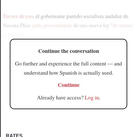
En vez de eso
, el gobernante partido socialista andaluz de
Susana Díaz
anda presumiendo
de una nueva ley "
de tanteo
y retracto
Continue the conversation
Go further and experience the full content — and
understand how Spanish is actually used.
Continue
Already have access?
Log in
.
RATES