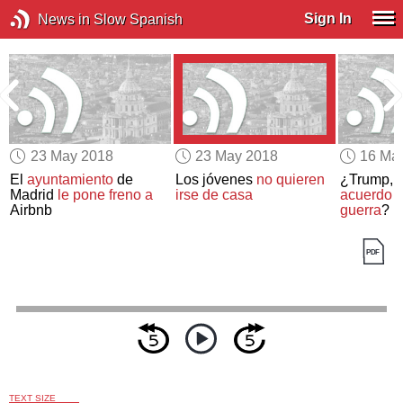
Sign In
News in Slow Spanish
23 May 2018
23 May 2018
16 Ma
El
ayuntamiento
de
Los jóvenes
no quieren
¿Trump,
e
Madrid
le pone freno a
irse de casa
acuerdo
Airbnb
guerra
?
TEXT SIZE