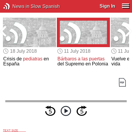
Sign In
News in Slow Spanish
18 July 2018
11 July 2018
11 Jul
l
Crisis de
pediatras
en
Bárbaros a las puertas
Vuelve el 
España
del Supremo en Polonia
vida
TEXT SIZE