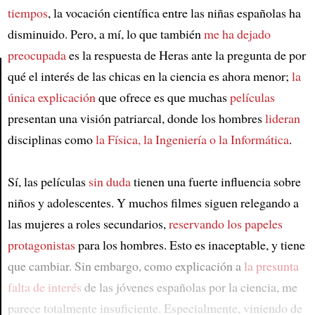
tiempos
, la vocación científica entre las niñas españolas ha
disminuido. Pero, a mí, lo que también
me ha dejado
preocupada
es la respuesta de Heras ante la pregunta de por
qué el interés de las chicas en la ciencia es ahora menor;
la
única explicación
que ofrece es que muchas
películas
Article
presentan una visión patriarcal, donde los hombres
lideran
disciplinas como
la Física, la Ingeniería o la Informática
.
Sí, las películas
sin duda
tienen una fuerte influencia sobre
niños y adolescentes. Y muchos filmes siguen relegando a
las mujeres a roles secundarios,
reservando los papeles
protagonistas
para los hombres. Esto es inaceptable, y tiene
que cambiar. Sin embargo, como explicación a
la presunta
falta de interés
de las jóvenes españolas por la ciencia, me
parece totalmente insuficiente. Especialmente, viniendo de