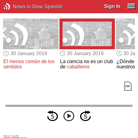
Sign In
News in Slow Spanish
30 January 2019
30 January 2019
30 Jan
El menos común de los
La ciencia no es un club
¿Dónde
v
sentidos
de
caballeros
nuestros 
TEXT SIZE