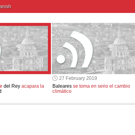
anish
27 February 2019
e
del Rey
acapara la
Baleares
se toma en serio el cambio
d
climático