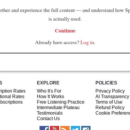
rther and experience the full content — and understand how S
is actually used.
Continue
Already have access?
Log in
.
S
EXPLORE
POLICIES
iption Rates
Who It's For
Privacy Policy
ional Rates
How It Works
AI Transparency
ubscriptions
Free Listening Practice
Terms of Use
Intermediate Plateau
Refund Policy
Testimonials
Cookie Preferen
Contact Us