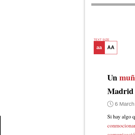
TEXT SIZE
aa
AA
Un
muñe
Madrid
6 March
Si hay algo 
conmocionar 
Article
comunicaci