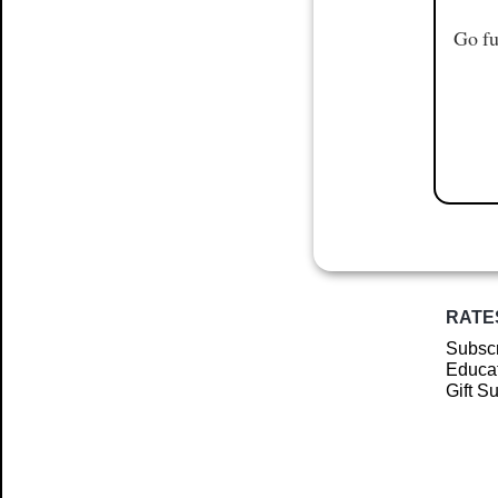
Go fu
RATE
Subscr
Educat
Gift S