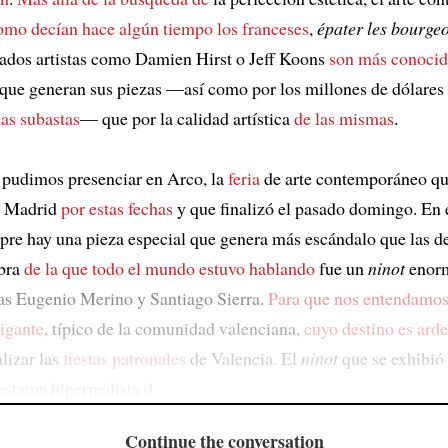
como decían hace algún tiempo los franceses
,
épater les bourgeo
ados artistas como Damien Hirst o Jeff Koons
son más conocid
 que generan sus piezas —así como por los millones de dólares
las subastas
— que por la calidad artística
de las mismas
.
 pudimos presenciar en Arco, la
feria
de arte contemporáneo qu
n Madrid
por estas fechas
y que finalizó el pasado domingo. En e
pre hay una pieza especial que genera más escándalo que las d
obra
de la que todo el mundo estuvo hablando
fue un
ninot
enorm
stas Eugenio Merino y Santiago Sierra.
Para que nos entendamo
igante
, típico de la comunidad valenciana,
cuyo destino es arde
alizar las
fiestas patronales
de Valencia. El
ninot
que se exhibió 
statua hiperrealista d
Continue the conversation