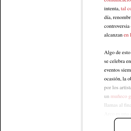
intenta,
tal 
día, renombr
controversia
alcanzan
en 
Algo de esto
se celebra e
eventos siem
ocasión, la 
por los arti
un
muñeco g
llamas al fin
Arco es una e