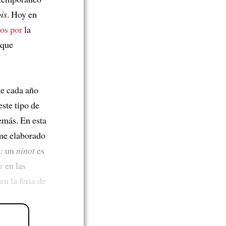
is
. Hoy en
os por
la
 que
e cada año
ste tipo de
emás. En esta
e elaborado
s
: un
ninot
es
r
en las
en la feria de