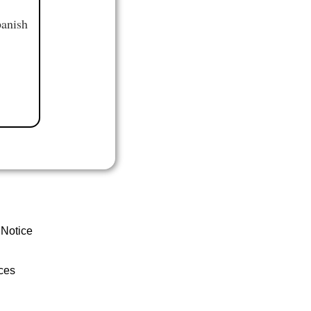
panish
 Notice
ces