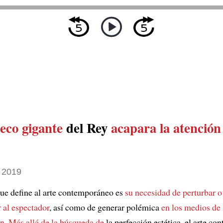
co gigante
del Rey
acapara la atención
 2019
que define al arte contemporáneo es
su necesidad de perturbar o
al espectador
, así como de generar polémica
en los medios de
ón
.
Más allá de la búsqueda de
la perfección estética, el arte c