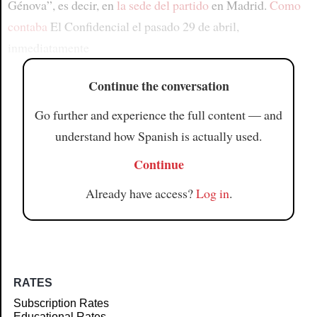
Génova”, es decir, en
la sede del partido
en Madrid.
Como
contaba
El Confidencial el pasado 29 de abril,
inmediatamente
Continue the conversation
Go further and experience the full content — and
understand how Spanish is actually used.
Continue
Already have access?
Log in
.
RATES
Subscription Rates
Educational Rates