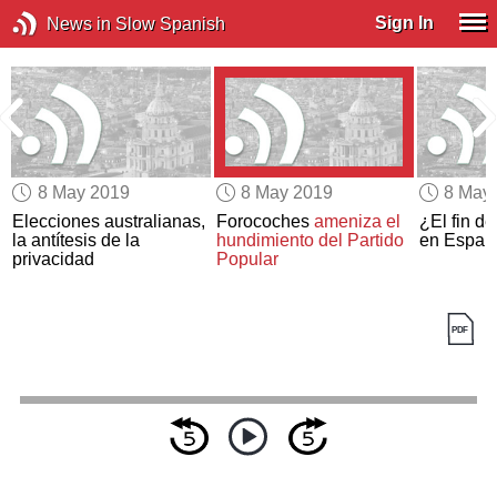
Sign In
News in Slow Spanish
8 May 2019
8 May 2019
8 May
Elecciones australianas,
Forocoches
ameniza
el
¿El fin d
la antítesis de la
hundimiento del Partido
en Españ
privacidad
Popular