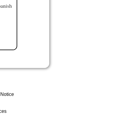
panish
 Notice
ces