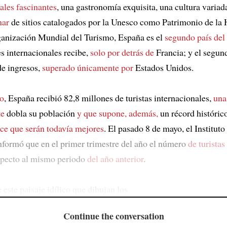
ales fascinantes
, una gastronomía exquisita, una cultura variad
nar
de sitios catalogados por la Unesco como Patrimonio de la
anización Mundial del Turismo, España es el
segundo país de
es internacionales recibe,
solo por detrás de
Francia; y el segun
de ingresos,
superado únicamente por
Estados Unidos.
do
, España recibió 82,8 millones de turistas internacionales,
una
te
dobla su población
y que supone, además,
un récord histórico
ce que serán todavía mejores
. El pasado 8 de mayo, el Institut
informó que en el primer trimestre del año el número
de turista
specto al mismo periodo
del año anterior
.
 este paisaje idílico que dibujan los
Continue the conversation