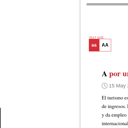
TEXT SIZE
aa
AA
A
por u
15 May 
El turismo e
de ingresos.
y da empleo 
internacional
Article