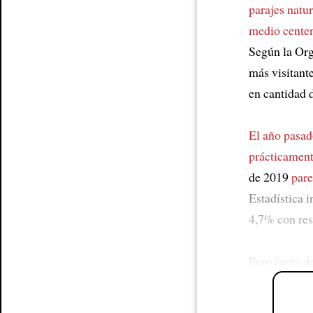
parajes natur
medio cente
Según la Org
más visitant
en cantidad 
El año pasa
prácticamen
de 2019
pare
Estadística 
4,7% con re
Pero fuera de