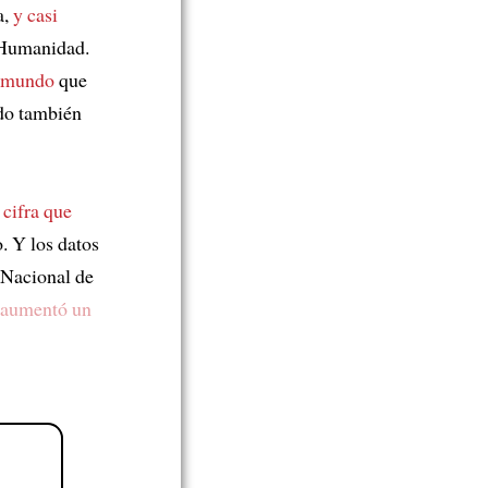
a,
y casi
 Humanidad.
l mundo
que
do también
 cifra que
. Y los datos
o Nacional de
s aumentó un