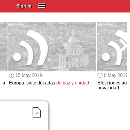
Sign In
SIGN IN
Spanish (Spain)
Spanish (Latino)
SUBSCRIBE
EDUCATIONAL LICENSES
GIFT CARDS
15 May 2019
8 May 2019
OTHER LANGUAGES
 la
Europa, siete décadas
de paz y unidad
Elecciones austr
privacidad
ABOUT US
ADJUST COLORS