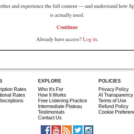
rther and experience the full content — and understand how S
is actually used.
Continue
Already have access?
Log in
.
S
EXPLORE
POLICIES
iption Rates
Who It's For
Privacy Policy
ional Rates
How It Works
AI Transparency
ubscriptions
Free Listening Practice
Terms of Use
Intermediate Plateau
Refund Policy
Testimonials
Cookie Preferen
Contact Us