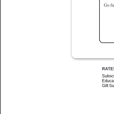
Go fu
RATE
Subscr
Educat
Gift S