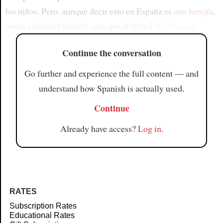
los niños. Pero, aunque decir esto en España es
una herejía
,
como actividad infantil creo que el fútbol
deja bastant
Continue the conversation
Go further and experience the full content — and
understand how Spanish is actually used.
Continue
Already have access?
Log in
.
RATES
Subscription Rates
Educational Rates