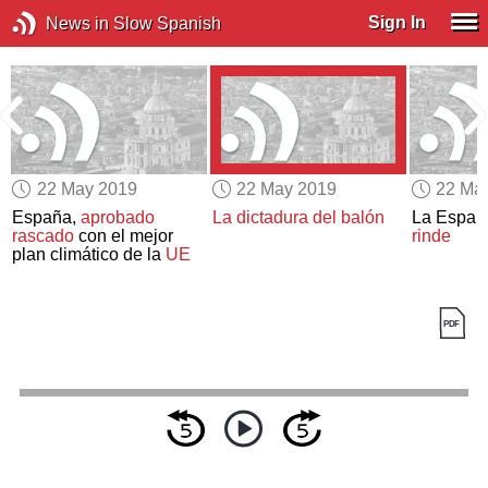
Sign In
News in Slow Spanish
22 May 2019
22 May 2019
22 Ma
España,
aprobado
La dictadura del balón
La Españ
rascado
con el mejor
rinde
plan climático de la
UE