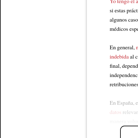
Yo tengo el 
si estas prá
algunos caso
médicos espe
En general,
indebida
al c
final, depen
independenc
retribuciones
En España, e
datos
relevan
manera volun