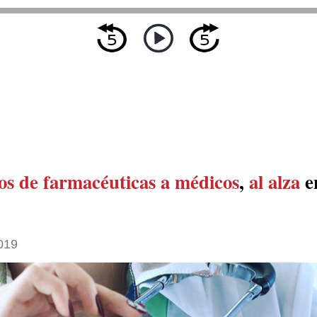
os de farmacéuticas a médicos
,
al alza
e
019