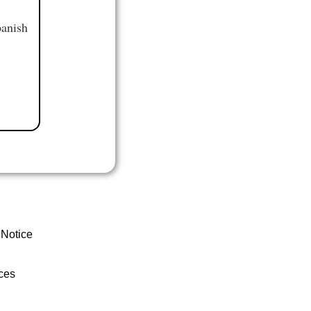
panish
 Notice
ces