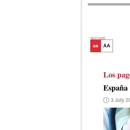
TEXT SIZE
aa
AA
Los pag
España
3 July 2