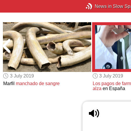
News in Slow Sp
3 July 2019
3 July 2019
Marfil
manchado de sangre
Los pagos de farm
alza
en España