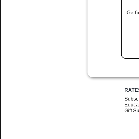
Go fu
RATE
Subscr
Educat
Gift S