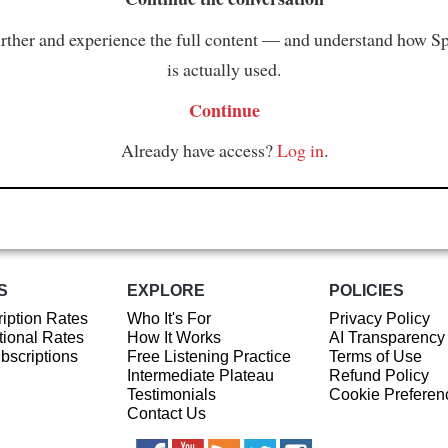
rther and experience the full content — and understand how S
is actually used.
Continue
Already have access?
Log in
.
S
EXPLORE
POLICIES
iption Rates
Who It's For
Privacy Policy
ional Rates
How It Works
AI Transparency
ubscriptions
Free Listening Practice
Terms of Use
Intermediate Plateau
Refund Policy
Testimonials
Cookie Preferen
Contact Us