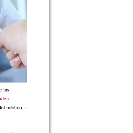
e
las
nden
 del médico,
a