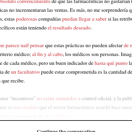
absoluto convencimiento
de que las farmacéuticas no gastarían 
cticas no incrementaran las ventas. Es más, no me sorprendería q
s, estas
poderosas
compañías
puedan llegar a saber
si las retri
cíficos están teniendo
el resultado deseado
.
me parece naíf pensar
que estas prácticas no pueden afectar
de 
riterio médico;
al fin y al cabo
, los médicos son personas. Imag
de de cada médico, pero un buen indicador de
hasta qué punto
la
ia de
un facultativo
puede estar comprometida es la cantidad d
 que recibe.
stos “incentivos”
no están sometidos a
control oficial, y la pub
tes es
una medida
que el sector farmacéutico acordó hace unos
taria, como parte de un “
código ét
Continue the conversation