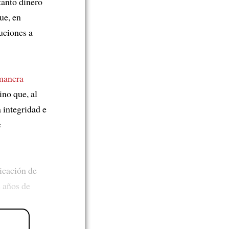
tanto dinero
ue, en
buciones a
manera
ino que, al
 integridad e
e
licación de
 años de