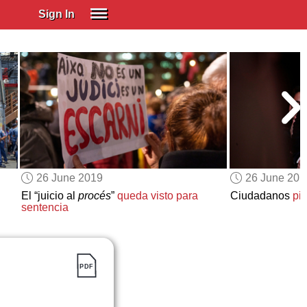
Sign In
SIGN IN
Spanish (Spain)
Spanish (Latino)
SUBSCRIBE
EDUCATIONAL LICENSES
GIFT CARDS
26 June 2019
26 June 201
OTHER LANGUAGES
El “juicio al
procés
”
queda visto para
Ciudadanos
pi
sentencia
ABOUT US
ADJUST COLORS