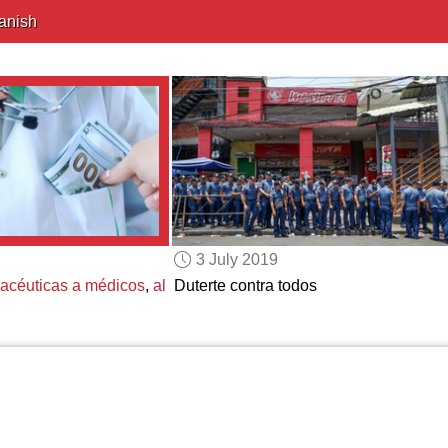
anish
3 July 2019
acéuticas a médicos
,
al
Duterte contra todos