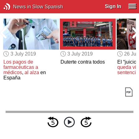
Sign In
News in Slow Spanish
3 July 2019
3 July 2019
26 Ju
Los pagos de
Duterte contra todos
El “juicio 
farmacéuticas a
queda vis
médicos
,
al alza
en
sentencia
España