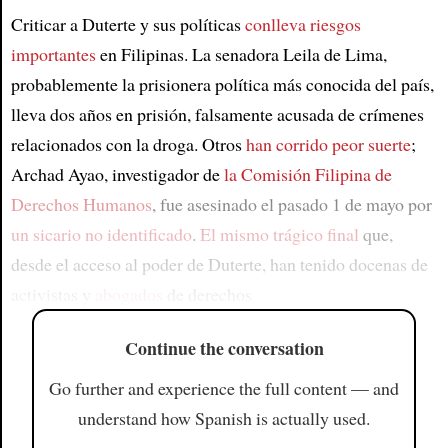
Criticar a Duterte y sus políticas
conlleva riesgos
importantes
en Filipinas. La senadora Leila de Lima,
probablemente la prisionera política más conocida del país,
lleva dos años en prisión, falsamente acusada de crímenes
relacionados con la droga. Otros
han corrido peor suerte
;
Archad Ayao, investigador de
la Comisión Filipina de
Derechos Humanos
, fue asesinado el pasado 1 de mayo por
un sicario no identificado
.
El mismo trágico final
que,
desde el acceso al poder de Duterte, han tenido docenas de
activistas y
abogados
de derechos
Continue the conversation
Go further and experience the full content — and
understand how Spanish is actually used.