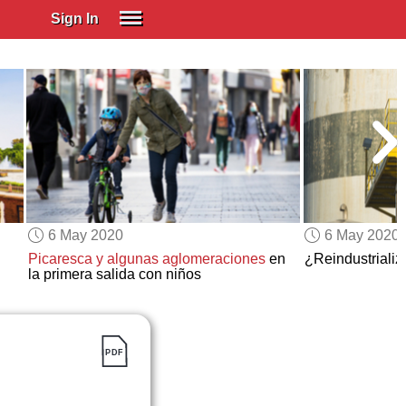
Sign In
SIGN IN
Spanish (Spain)
Spanish (Latino)
SUBSCRIBE
EDUCATIONAL LICENSES
GIFT CARDS
6 May 2020
6 May 2020
OTHER LANGUAGES
Picaresca y algunas aglomeraciones
en
¿Reindustriali
la primera salida con niños
ABOUT US
ADJUST COLORS