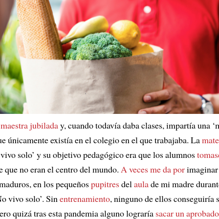
s
maestra jubilada
y, cuando todavía daba clases, impartía una ‘m
ue únicamente existía en el colegio en el que trabajaba. La
mate
vivo solo’ y su objetivo pedagógico era que los alumnos
tomas
 que no eran el centro del mundo.
A veces me da por
imaginar 
 maduros, en los pequeños
pupitres
del
aula
de mi madre durant
No vivo solo’. Sin
entrenamiento
, ninguno de ellos conseguiría 
pero quizá tras esta pandemia alguno lograría
sacar un aprobado