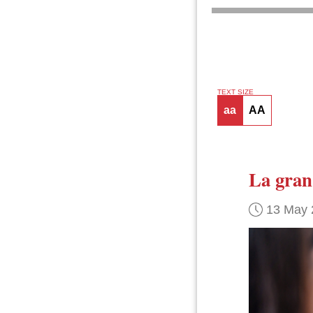
TEXT SIZE
aa
AA
La gran
13 May 