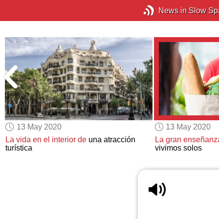
News in Slow Sp
13 May 2020
13 May 2020
La vida en el interior de
una atracción
La gran enseñanz
turística
vivimos solos