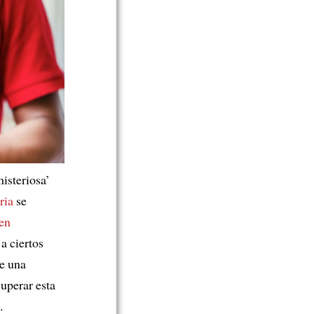
isteriosa’
ria
se
en
a ciertos
e una
superar esta
.