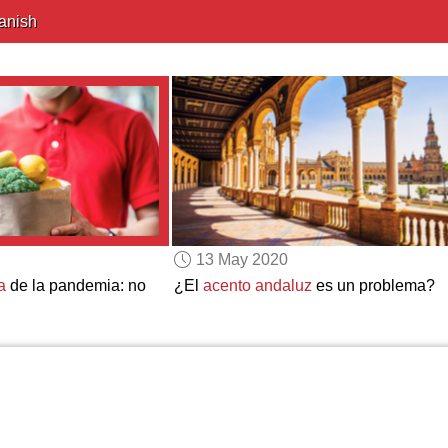
anish
13 May 2020
a
de la pandemia: no
¿El
acento andaluz
es un problema?