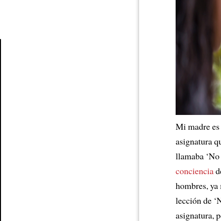
Article
Mi madre e
asignatura q
llamaba ‘No 
conciencia
de
hombres, ya
lección de ‘
asignatura, 