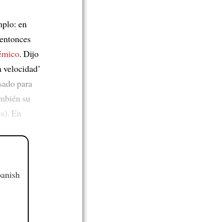
mplo: en
 entonces
émico
. Dijo
a velocidad’
sado para
ambién su
s). En
panish