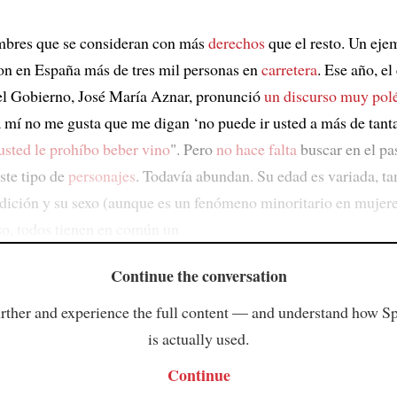
mbres que se consideran con más
derechos
que el resto. Un eje
n en España más de tres mil personas en
carretera
. Ese año, el
el Gobierno, José María Aznar, pronunció
un discurso muy pol
a mí no me gusta que me digan ‘no puede ir usted a más de tant
usted le prohíbo beber vino
". Pero
no hace falta
buscar en el pa
ste tipo de
personajes
. Todavía abundan. Su edad es variada, t
ndición y su sexo (aunque es un fenómeno minoritario en mujere
so, todos tienen en común un
Continue the conversation
rther and experience the full content — and understand how S
is actually used.
Continue