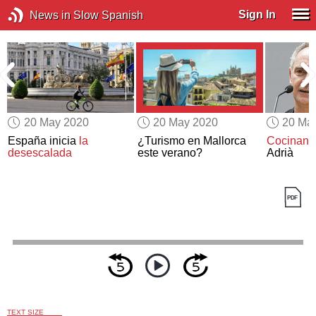
Sign In
News in Slow Spanish
20 May 2020
20 May 2020
20 Ma
España inicia
la
¿Turismo en Mallorca
Cocinand
desescalada
este verano?
Adrià
TEXT SIZE