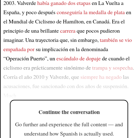
2003. Valverde
había ganado dos etapas
en La Vuelta a
España, y poco después
conseguiría la medalla de plata
en
el Mundial de Ciclismo de Hamilton, en Canadá. Era el
principio de una brillante
carrera
que pocos pudieron
imaginar. Una trayectoria que, sin embargo,
también se vio
empañada por
su implicación en la denominada
“Operación Puerto”, un
escándalo de dopaje
de cuando el
ciclismo era prácticamente sinónimo de
trampa y sospecha
.
Corría el año 2010 y Valverde, que
siempre ha negado
las
acusaciones, fue sancionado con dos años de suspensión.
Much
Continue the conversation
Go further and experience the full content — and
understand how Spanish is actually used.