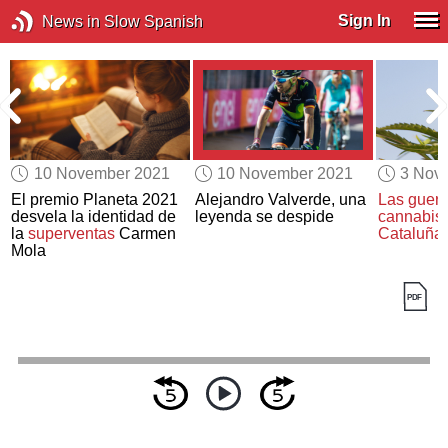
Sign In
News in Slow Spanish
10 November 2021
10 November 2021
3 Nov
El premio Planeta 2021
Alejandro Valverde, una
Las guerr
desvela la identidad de
leyenda se despide
cannabis 
la
superventas
Carmen
Cataluña
Mola