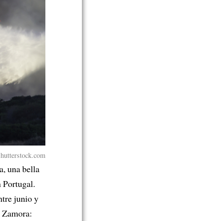
Shutterstock.com
a, una bella
n Portugal.
ntre junio y
e Zamora: