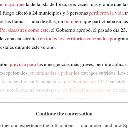
ie mayor que
la de la isla de Ibiza, seis veces más grande que la
l fuego afectó a 24 municipios y 3 personas
perdieron la vida
tr
or las llamas —una de ellas, un
bombero
que participaba en las
Por desastres como este
, el Gobierno aprobó, el pasado día 23, 
de zona catastrófica
en todos los territorios calcinados por
gran
estales durante este verano.
ción,
prevista para
las emergencias más graves, permite aplicar
excepcionales,
encaminadas a paliar
los estragos sufridos. Los
 los incendios en España
en lo que llevamos de 2022
han sido
ios, notablemente superiores
a los de cualquier otro año
de este
atro meses para cerrar la estadística de este curso—
Continue the conversation
rther and experience the full content — and understand how S