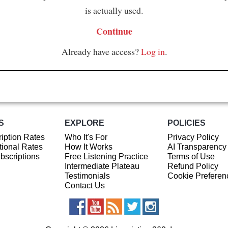
is actually used.
Continue
Already have access?
Log in
.
S
EXPLORE
POLICIES
iption Rates
Who It's For
Privacy Policy
ional Rates
How It Works
AI Transparency
ubscriptions
Free Listening Practice
Terms of Use
Intermediate Plateau
Refund Policy
Testimonials
Cookie Preferen
Contact Us