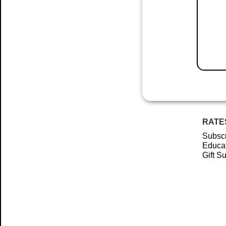
RATE
Subscr
Educat
Gift S