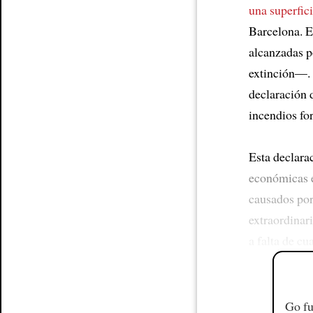
una superfic
Barcelona. E
alcanzadas p
extinción—.
declaración 
incendios for
Esta declara
económicas 
causados por
extraordinar
a falta de cu
Go fu