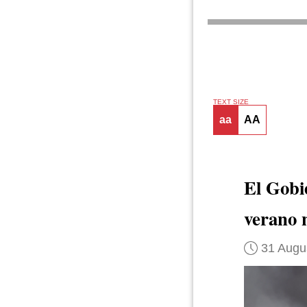
TEXT SIZE
aa
AA
El Gobi
verano 
31 Augu