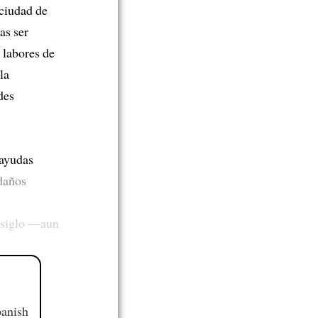
 ciudad de
as ser
 labores de
la
des
 ayudas
 daños
 siglo —aun
panish