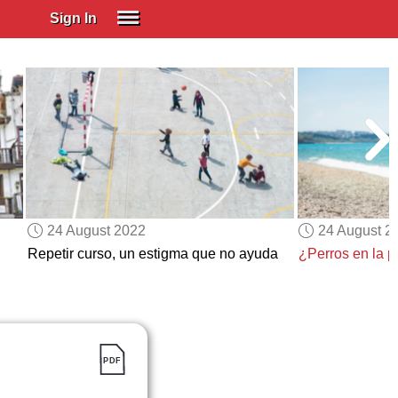
Sign In
SIGN IN
Spanish (Spain)
Spanish (Latino)
SUBSCRIBE
EDUCATIONAL LICENSES
GIFT CARDS
24 August 2022
24 August 2
OTHER LANGUAGES
Repetir curso, un estigma que no ayuda
¿Perros en la p
ABOUT US
ADJUST COLORS