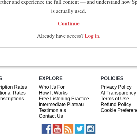
rther and experience the full content — and understand how S
is actually used.
Continue
Already have access?
Log in
.
S
EXPLORE
POLICIES
iption Rates
Who It's For
Privacy Policy
ional Rates
How It Works
AI Transparency
ubscriptions
Free Listening Practice
Terms of Use
Intermediate Plateau
Refund Policy
Testimonials
Cookie Preferen
Contact Us