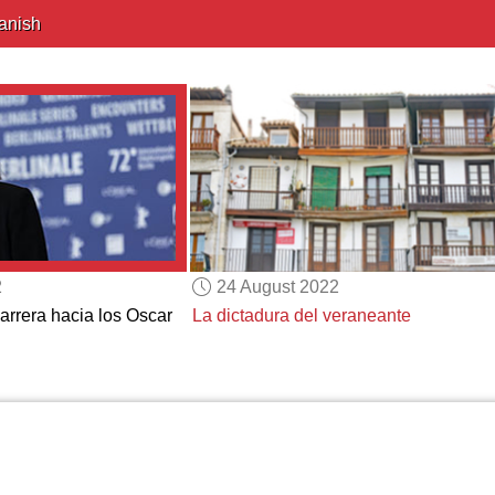
anish
2
24 August 2022
arrera hacia los Oscar
La dictadura del veraneante