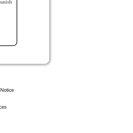
panish
 Notice
ces