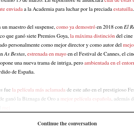
nte enviada
a la Academia para luchar por la preciada
estatuilla
.
 un maestro del suspense,
como ya demostró
en 2018 con
El R
ítico que ganó siete Premios Goya,
la máxima distinción
del cine
ado personalmente como mejor director y como autor del
mejo
En
As Bestas
,
estrenada en mayo
en el Festival de Cannes, el cin
opone una nueva trama de intriga, pero
ambientada en el entor
rdido de España.
os
fue
la película más aclamada
de este año en el prestigioso Fe
de ganó la Biznaga de Oro a
mejor película española
, además d
l
mej
Continue the conversation