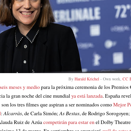
By
Harald Krichel
-
Own work
,
CC B
seis meses y medio
para la próxima ceremonia de los Premios 
acia la gran noche del cine mundial
ya está lanzada
. España reve
s son los tres filmes que aspiran a ser nominados como
Mejor Pe
l
:
Alcarràs
, de Carla Simón;
As Bestas
, de Rodrigo Sorogoyen;
 Alauda Ruiz de Azúa
competirán para estar en
el Dolby Theatre
róximo 13 de marzo. En septiembre se anunciará
cuál de estas 