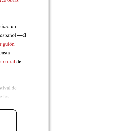
eino
: un
 español —él
r guión
easta
no rural
de
stival de
e los