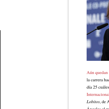
Article
Aún quedan 
la carrera h
día 25 cuále
Internaciona
Lobitos
, de
Ángeles el p