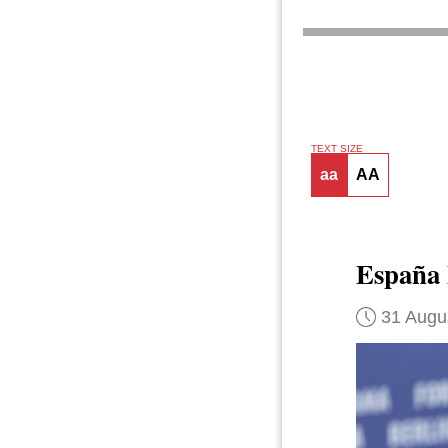
TEXT SIZE
aa
AA
España 
31 Augu