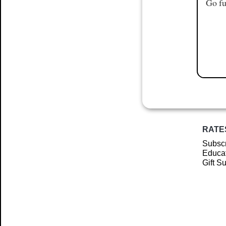
Go fu
RATE
Subscr
Educat
Gift S