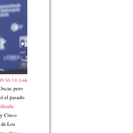
Y-SA 3.0
,
Link
Oscar, pero
ló el pasado
lícula
 y
Cinco
 de Los
tres obras