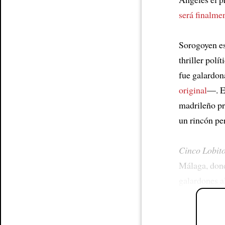
será finalme
Sorogoyen es
thriller pol
fue galardon
original
—. 
madrileño pr
un rincón pe
Cinco Lobit
Málaga, don
galardones a