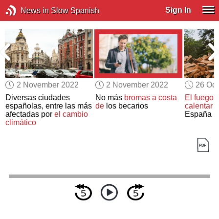
Sign In
News in Slow Spanish
2 November 2022
2 November 2022
26 Oct
Diversas ciudades
No más
bromas a costa
El fuego 
a
españolas, entre las más
de
los becarios
calentar
l
afectadas por
el cambio
España
climático